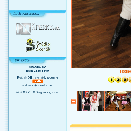
SVADBA.SK
ISSN 1336-3360
Hodno
Ročník XII., vychádza denne
redakcia@svadba.sk
© 2000-2018 Singularity, s.r.o.