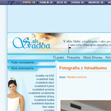
Fotografia z fotoalbumu
svadby na kľúč
Autor:
Martina Gežova
svadobné šaty
svadobná obuv
svadobné kytice
svadobné prstene
svadobné oznámenia
svadobné účesy
svadobná hudba
svadobná doprava
foto-video
výzdoba