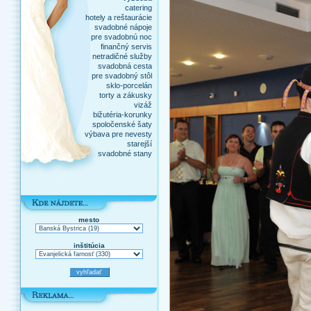
catering
hotely a reštaurácie
svadobné nápoje
pre svadobnú noc
finančný servis
netradičné služby
svadobná cesta
pre svadobný stôl
sklo-porcelán
torty a zákusky
vizáž
bižutéria-korunky
spoločenské šaty
výbava pre nevesty
starejší
svadobné stany
mesto
inštitúcia