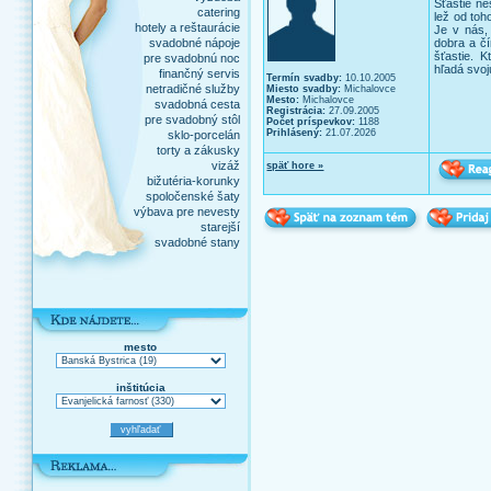
Šťastie ne
catering
lež od toh
hotely a reštaurácie
Je v nás,
svadobné nápoje
dobra a čí
šťastie. 
pre svadobnú noc
hľadá svoju
finančný servis
Termín svadby:
10.10.2005
netradičné služby
Miesto svadby:
Michalovce
Mesto:
Michalovce
svadobná cesta
Registrácia:
27.09.2005
pre svadobný stôl
Počet príspevkov:
1188
Prihlásený:
21.07.2026
sklo-porcelán
torty a zákusky
vizáž
späť hore »
bižutéria-korunky
spoločenské šaty
výbava pre nevesty
starejší
svadobné stany
mesto
inštitúcia