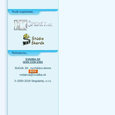
SVADBA.SK
ISSN 1336-3360
Ročník XII., vychádza denne
redakcia@svadba.sk
© 2000-2018 Singularity, s.r.o.