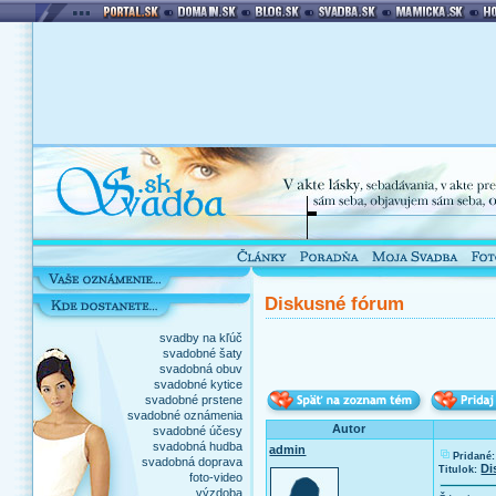
Diskusné fórum
svadby na kľúč
svadobné šaty
svadobná obuv
svadobné kytice
svadobné prstene
svadobné oznámenia
Autor
svadobné účesy
svadobná hudba
admin
Pridané:
svadobná doprava
Di
Titulok:
foto-video
výzdoba