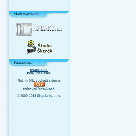
SVADBA.SK
ISSN 1336-3360
Ročník XII., vychádza denne
redakcia@svadba.sk
© 2000-2018 Singularity, s.r.o.