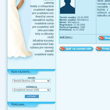
Verte ale
catering
rovnako n
hotely a reštaurácie
rozsiahly
svadobné nápoje
Každá z 
strihoch 
pre svadobnú noc
niekoľko o
finančný servis
Termín svadby:
10.10.2005
netradičné služby
Miesto svadby:
Michalovce
Mesto:
Michalovce
svadobná cesta
Registrácia:
27.09.2005
pre svadobný stôl
Počet príspevkov:
1188
Prihlásený:
21.07.2026
sklo-porcelán
torty a zákusky
vizáž
späť hore »
bižutéria-korunky
spoločenské šaty
výbava pre nevesty
starejší
svadobné stany
mesto
inštitúcia