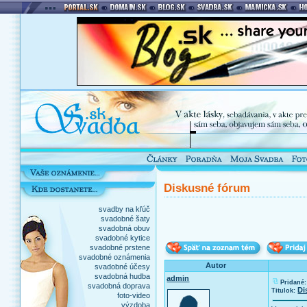
Diskusné fórum
svadby na kľúč
svadobné šaty
svadobná obuv
svadobné kytice
svadobné prstene
svadobné oznámenia
Autor
svadobné účesy
svadobná hudba
admin
Pridané:
svadobná doprava
Di
Titulok:
foto-video
výzdoba