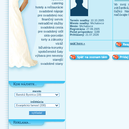
catering
Vo svoj 
hotely a reštaurácie
zdržanlivá
svadobné nápoje
ťažkú hl
načúvajte 
pre svadobnú noc
finančný servis
Termín svadby:
10.10.2005
netradičné služby
Miesto svadby:
Michalovce
Mesto:
Michalovce
svadobná cesta
Registrácia:
27.09.2005
pre svadobný stôl
Počet príspevkov:
1188
Prihlásený:
21.07.2026
sklo-porcelán
torty a zákusky
vizáž
späť hore »
bižutéria-korunky
spoločenské šaty
výbava pre nevesty
starejší
svadobné stany
mesto
inštitúcia