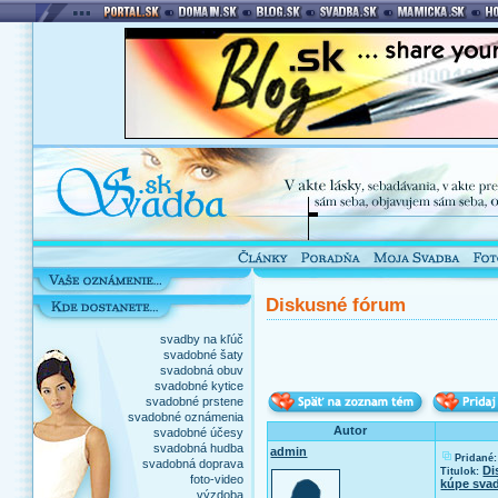
Diskusné fórum
svadby na kľúč
svadobné šaty
svadobná obuv
svadobné kytice
svadobné prstene
svadobné oznámenia
Autor
svadobné účesy
svadobná hudba
admin
Pridané:
svadobná doprava
Di
Titulok:
foto-video
kúpe svad
výzdoba