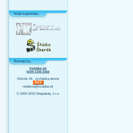
SVADBA.SK
ISSN 1336-3360
Ročník XII., vychádza denne
redakcia@svadba.sk
© 2000-2018 Singularity, s.r.o.