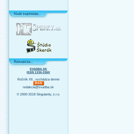
SVADBA.SK
ISSN 1336-3360
Ročník XII., vychádza denne
redakcia@svadba.sk
© 2000-2018 Singularity, s.r.o.