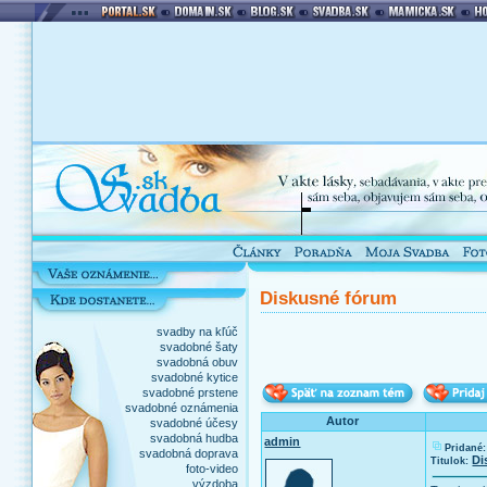
Diskusné fórum
svadby na kľúč
svadobné šaty
svadobná obuv
svadobné kytice
svadobné prstene
svadobné oznámenia
Autor
svadobné účesy
svadobná hudba
admin
Pridané:
svadobná doprava
Di
Titulok:
foto-video
výzdoba