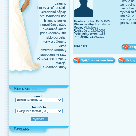
Toto je as
catering
zo svojho 
hotely a reštaurácie
zásnubác
svadobné nápoje
vyvolá skô
neskôr prí
pre svadobnú noc
ten najvho
finančný servis
Termín svadby:
10.10.2005
pre svado
netradičné služby
Miesto svadby:
Michalovce
Mesto:
Michalovce
svadobná cesta
Registrácia:
27.09.2005
pre svadobný stôl
Počet príspevkov:
1188
Prihlásený:
21.07.2026
sklo-porcelán
torty a zákusky
vizáž
späť hore »
bižutéria-korunky
spoločenské šaty
výbava pre nevesty
starejší
svadobné stany
mesto
inštitúcia