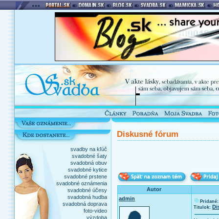
Diskusné fórum
svadby na kľúč
svadobné šaty
svadobná obuv
svadobné kytice
svadobné prstene
svadobné oznámenia
Autor
svadobné účesy
svadobná hudba
admin
Pridané:
svadobná doprava
Di
Titulok:
foto-video
výzdoba