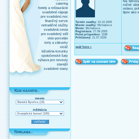
Na tekvic
catering
ročné obd
hotely a reštaurácie
oslavu prá
svadobné nápoje
tipov ako 
pre svadobnú noc
finančný servis
Termín svadby:
10.10.2005
netradičné služby
Miesto svadby:
Michalovce
Mesto:
Michalovce
svadobná cesta
Registrácia:
27.09.2005
pre svadobný stôl
Počet príspevkov:
1188
Prihlásený:
21.07.2026
sklo-porcelán
torty a zákusky
vizáž
späť hore »
bižutéria-korunky
spoločenské šaty
výbava pre nevesty
starejší
svadobné stany
mesto
inštitúcia