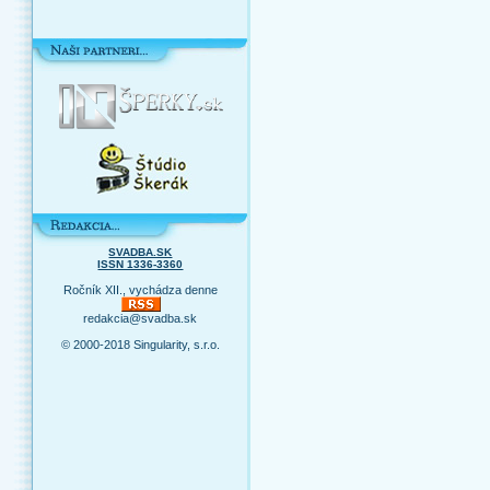
SVADBA.SK
ISSN 1336-3360
Ročník XII., vychádza denne
redakcia@svadba.sk
© 2000-2018 Singularity, s.r.o.