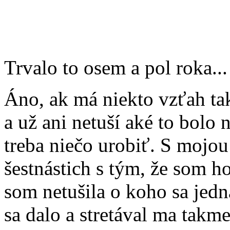
Trvalo to osem a pol roka...
Áno, ak má niekto vzťah tak
a už ani netuší aké to bolo 
treba niečo urobiť. S mojo
šestnástich s tým, že som ho
som netušila o koho sa jedn
sa dalo a stretával ma takm