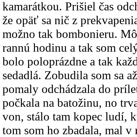
kamarátkou. Prišiel čas odc
že opäť sa nič z prekvapen
možno tak bombonieru. Môj
rannú hodinu a tak som celý 
bolo poloprázdne a tak kaž
sedadlá. Zobudila som sa až
pomaly odchádzala do príle
počkala na batožinu, no trv
von, stálo tam kopec ludí, 
tom som ho zbadala, mal v 