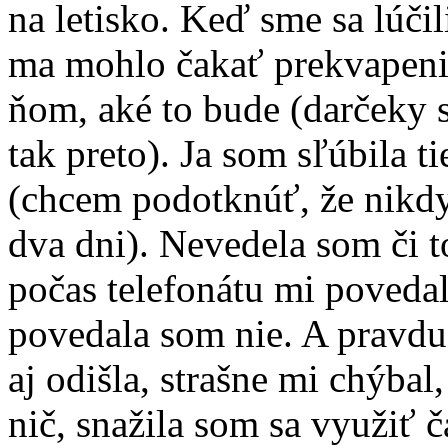
na letisko. Keď sme sa lúčil
ma mohlo čakať prekvapenie
ňom, aké to bude (darčeky 
tak preto). Ja som sľúbila t
(chcem podotknúť, že nikdy
dva dni). Nevedela som či t
počas telefonátu mi povedal
povedala som nie. A pravdu 
aj odišla, strašne mi chýbal
nič, snažila som sa využiť č