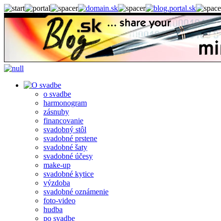
o svadbe
harmonogram
zásnuby
financovanie
svadobný stôl
svadobné prstene
svadobné šaty
svadobné účesy
make-up
svadobné kytice
výzdoba
svadobné oznámenie
foto-video
hudba
po svadbe