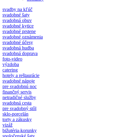
svadby na kľúč
svadobné šaty
svadobná obuv
svadobné kytice
svadobné prstene
svadobné oznámenia
svadobné účesy
svadobná hudba
svadobná doprava
foto-video
výzdoba
catering
hotely a reštaurácie
svadobné nápoje
pre svadobnú noc
finančný servis
netradičné služby
svadobná cesta
pre svadobný stôl
sklo-porcelán
torty a zákusky
vizáž
bižutéria-korunky
spoločenské šaty