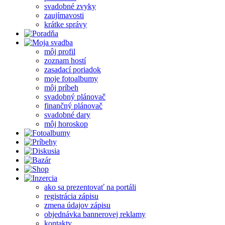
svadobné zvyky
zaujímavosti
krátke správy
môj profil
zoznam hostí
zasadací poriadok
moje fotoalbumy
môj príbeh
svadobný plánovač
finančný plánovač
svadobné dary
môj horoskop
ako sa prezentovať na portáli
registrácia zápisu
zmena údajov zápisu
objednávka bannerovej reklamy
kontakty