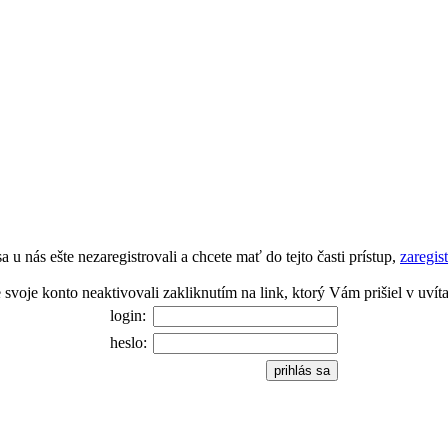
a u nás ešte nezaregistrovali a chcete mať do tejto časti prístup,
zaregist
te svoje konto neaktivovali zakliknutím na link, ktorý Vám prišiel v uví
login:
heslo: