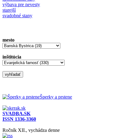
výbava pre nevesty
starejší
svadobné stany
mesto
inštitúcia
Šperky a prstene
SVADBA.SK
ISSN 1336-3360
Ročník XII., vychádza denne