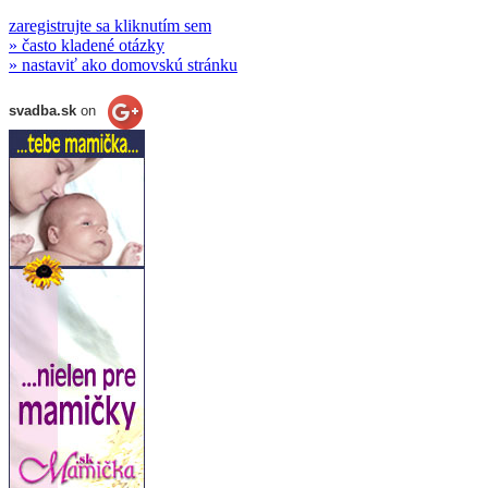
zaregistrujte sa kliknutím sem
» často kladené otázky
» nastaviť ako domovskú stránku
svadba.sk
on