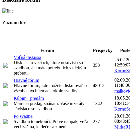
Zoznam fór
Fórum
Príspevky
Posl
Voľná diskusia
25.02.2
Diskusia o veciach, ktoré nesúvisia so
12:59:0
353
svadbou, ale máte potrebu ich s niekým
KornoS
prebrať.
02.09.2
Hlavné fórum
11:48:0
Hlavné fórum, kde môžete diskutovať o
48012
všeobecných témach okolo svadby
malkovi
18.05.2
Kúpim - predám
18:41:1
Mám na predaj, zháňam. Vaše inzeráty
1342
súvisiace so svadbou
KornoS
28.01.2
Po svadbe
08:43:4
Svadbou to nekončí. Práve naopak, veľa
277
veci začína, kadečo sa zmení...
MirkaR