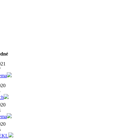
edné
021
7
ema
020
6
ch
020
4
ema
020
5
EKL