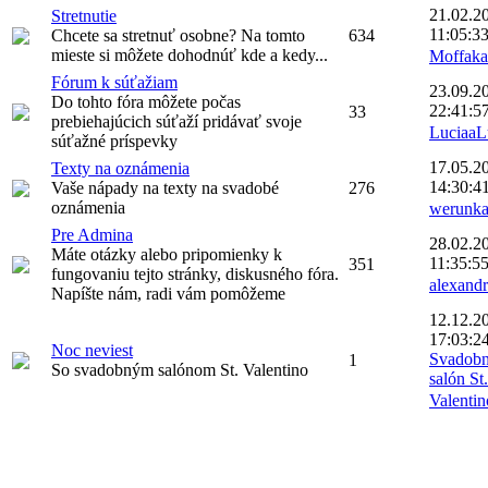
21.02.2
Stretnutie
11:05:3
Chcete sa stretnuť osobne? Na tomto
634
mieste si môžete dohodnúť kde a kedy...
Moffaka
Fórum k súťažiam
23.09.2
Do tohto fóra môžete počas
22:41:5
33
prebiehajúcich súťaží pridávať svoje
LuciaaL
súťažné príspevky
17.05.2
Texty na oznámenia
14:30:4
Vaše nápady na texty na svadobé
276
oznámenia
werunk
Pre Admina
28.02.2
Máte otázky alebo pripomienky k
11:35:5
351
fungovaniu tejto stránky, diskusného fóra.
alexand
Napíšte nám, radi vám pomôžeme
12.12.2
17:03:2
Noc neviest
Svadob
1
So svadobným salónom St. Valentino
salón St.
Valentin