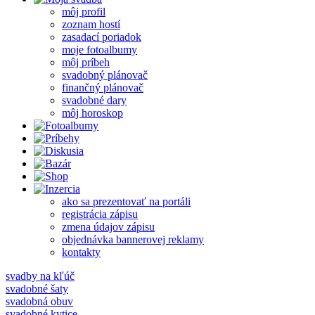
môj profil
zoznam hostí
zasadací poriadok
moje fotoalbumy
môj príbeh
svadobný plánovač
finančný plánovač
svadobné dary
môj horoskop
ako sa prezentovať na portáli
registrácia zápisu
zmena údajov zápisu
objednávka bannerovej reklamy
kontakty
svadby na kľúč
svadobné šaty
svadobná obuv
svadobné kytice