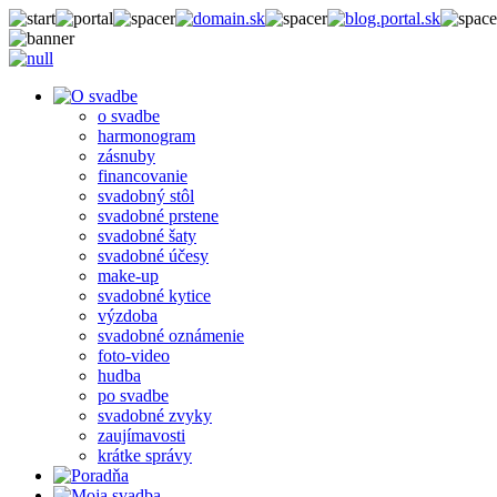
o svadbe
harmonogram
zásnuby
financovanie
svadobný stôl
svadobné prstene
svadobné šaty
svadobné účesy
make-up
svadobné kytice
výzdoba
svadobné oznámenie
foto-video
hudba
po svadbe
svadobné zvyky
zaujímavosti
krátke správy