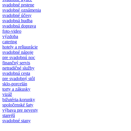
svadobné prstene
svadobné oznámenia
svadobné účesy
svadobná hudba
svadobná doprava
foto-video
výzdoba
catering
hotely a reštaurácie
svadobné nápoje
pre svadobnú noc
finančný servis
netradičné služby
svadobná cesta
pre svadobný stôl
sklo-porcelán
torty a zákusky
vizáž
bižutéria-korunky
spoločenské šaty
výbava pre nevesty
starejší
svadobné stany