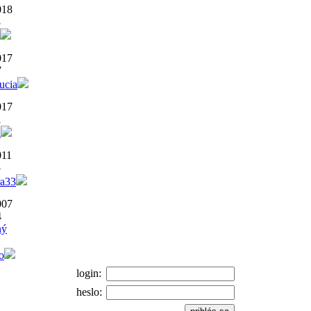
018
3
017
7
ucia
017
1
a
011
5
ra33
007
4
ný
o
login:
heslo: