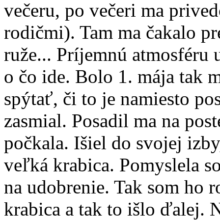
večeru, po večeri ma prive
rodičmi). Tam ma čakalo pre
ruže... Príjemnú atmosféru 
o čo ide. Bolo 1. mája tak 
spýtať, či to je namiesto p
zasmial. Posadil ma na post
počkala. Išiel do svojej izb
veľká krabica. Pomyslela s
na udobrenie. Tak som ho ro
krabica a tak to išlo ďalej