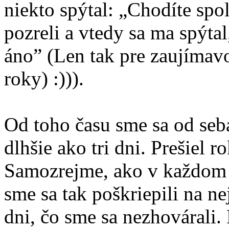
niekto spýtal: „Chodíte spo
pozreli a vtedy sa ma spýta
áno” (Len tak pre zaujímavo
roky) :))).
Od toho času sme sa od seb
dlhšie ako tri dni. Prešiel r
Samozrejme, ako v každom p
sme sa tak poškriepili na nej
dni, čo sme sa nezhovárali.