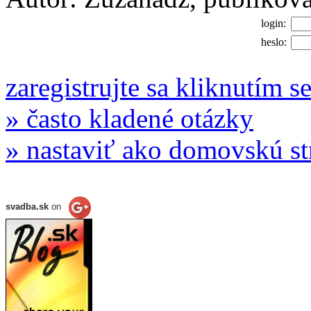
login:
heslo:
zaregistrujte sa kliknutím s
» často kladené otázky
» nastaviť ako domovskú s
svadba.sk
on