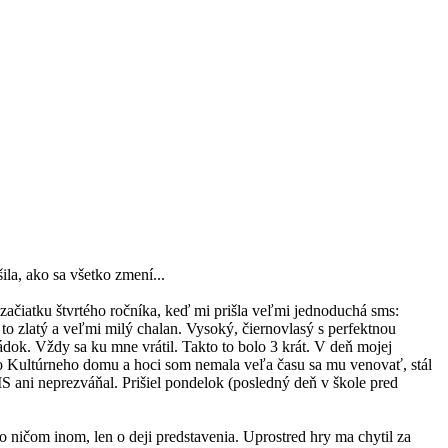
ila, ako sa všetko zmení...
 začiatku štvrtého ročníka, keď mi prišla veľmi jednoduchá sms:
to zlatý a veľmi milý chalan. Vysoký, čiernovlasý s perfektnou
dok. Vždy sa ku mne vrátil. Takto to bolo 3 krát. V deň mojej
 do Kultúrneho domu a hoci som nemala veľa času sa mu venovať, stál
S ani neprezváňal. Prišiel pondelok (posledný deň v škole pred
ničom inom, len o deji predstavenia. Uprostred hry ma chytil za