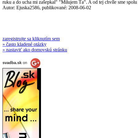
ruku a do ucha mi zašepkal" "Milujem Ťa". A od tej chvíle sme spolu -
Autor: Ejuska2586, publikované: 2008-06-02
zaregistrujte sa kliknutím sem
» často kladené otázky
» nastaviť ako domovskú stránku
svadba.sk
on