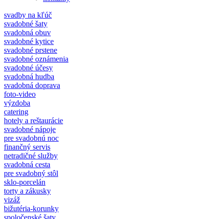
svadby na kľúč
svadobné šaty
svadobná obuv
svadobné kytice
svadobné prstene
svadobné oznámenia
svadobné účesy
svadobná hudba
svadobná doprava
foto-video
výzdoba
catering
hotely a reštaurácie
svadobné nápoje
pre svadobnú noc
finančný servis
netradičné služby
svadobná cesta
pre svadobný stôl
sklo-porcelán
torty a zákusky
vizáž
bižutéria-korunky
spoločenské šaty