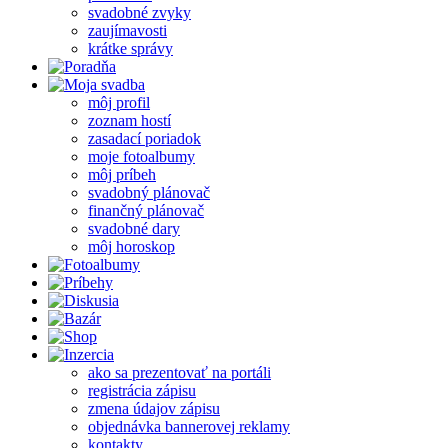
svadobné zvyky
zaujímavosti
krátke správy
môj profil
zoznam hostí
zasadací poriadok
moje fotoalbumy
môj príbeh
svadobný plánovač
finančný plánovač
svadobné dary
môj horoskop
ako sa prezentovať na portáli
registrácia zápisu
zmena údajov zápisu
objednávka bannerovej reklamy
kontakty