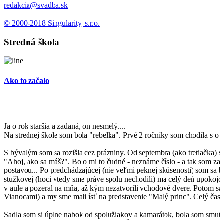
redakcia@svadba.sk
© 2000-2018 Singularity, s.r.o.
Stredná škola
Ako to začalo
Ja o rok staršia a zadaná, on nesmelý....
Na strednej škole som bola "rebelka". Prvé 2 ročníky som chodila s o 
S bývalým som sa rozišla cez prázniny. Od septembra (ako tretiačka) s
"Ahoj, ako sa máš?". Bolo mi to čudné - neznáme číslo - a tak som za
postavou... Po predchádzajúcej (nie veľmi peknej skúsenosti) som sa 
stužkovej (hoci vtedy sme práve spolu nechodili) ma celý deň upokoj
v aule a pozeral na mňa, až kým nezatvorili vchodové dvere. Potom s
Vianocami) a my sme mali ísť na predstavenie "Malý princ". Celý čas
Sadla som si úplne nabok od spolužiakov a kamarátok, bola som smutn