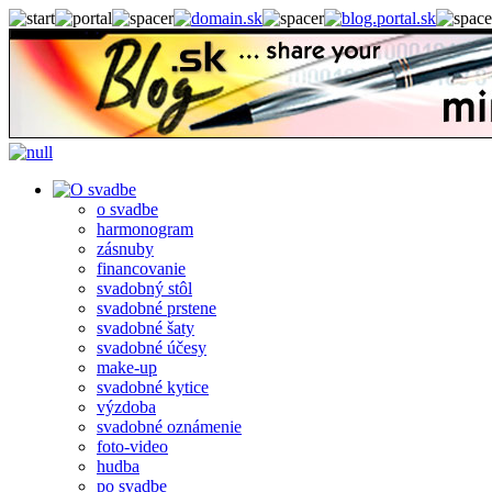
o svadbe
harmonogram
zásnuby
financovanie
svadobný stôl
svadobné prstene
svadobné šaty
svadobné účesy
make-up
svadobné kytice
výzdoba
svadobné oznámenie
foto-video
hudba
po svadbe