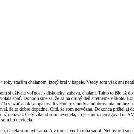
4 roky starším chalanom, ktorý hral v kapele. Vtedy som však ani netuš
om si užívala voľnosť - diskotéky, zábava, chalani. Takto to išlo až do
volala späť. Dohodli sme sa, že sa na druhý deň stretneme v škole. Bol 
bála viazať a tak sa opakovali večné rozchody a udobrovania, no bez há
oval, že to dobre dopadne. Cítil, že som nervózna. Dokonca prišiel aj
a už neozval. Celý víkend som nevedela, čo je s ním, nereagoval na SM
 som ho nevidela.
á, chcela som byť sama. A v tom si vedľa mňa sadol. Nehovorili sme o 