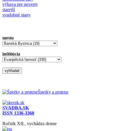
výbava pre nevesty
starejší
svadobné stany
mesto
inštitúcia
Šperky a prstene
SVADBA.SK
ISSN 1336-3360
Ročník XII., vychádza denne