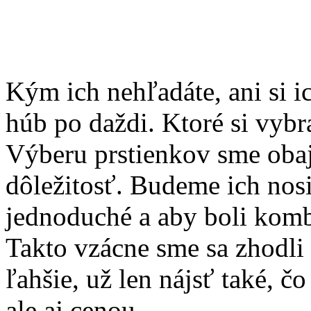
Kým ich nehľadáte, ani si i
húb po daždi. Ktoré si vybr
Výberu prstienkov sme obaj
dôležitosť. Budeme ich nosi
jednoduché a aby boli kombi
Takto vzácne sme sa zhodli 
ľahšie, už len nájsť také, č
ale aj cenou.