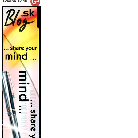
svadba.sk
on