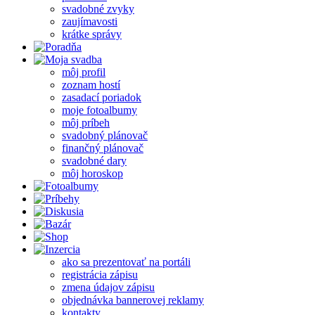
svadobné zvyky
zaujímavosti
krátke správy
môj profil
zoznam hostí
zasadací poriadok
moje fotoalbumy
môj príbeh
svadobný plánovač
finančný plánovač
svadobné dary
môj horoskop
ako sa prezentovať na portáli
registrácia zápisu
zmena údajov zápisu
objednávka bannerovej reklamy
kontakty