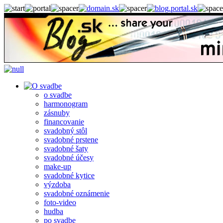
o svadbe
harmonogram
zásnuby
financovanie
svadobný stôl
svadobné prstene
svadobné šaty
svadobné účesy
make-up
svadobné kytice
výzdoba
svadobné oznámenie
foto-video
hudba
po svadbe