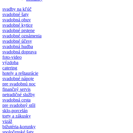
svadby na kľúč
svadobné šaty
svadobná obuv
svadobné kytice
svadobné prstene
svadobné oznámenia
svadobné účesy
svadobná hudba
svadobná doprava
foto-video
výzdoba
catering
hotely a reštaurácie
svadobné nápoje
pre svadobnú noc
finančný servis
netradičné služby
svadobná cesta
pre svadobný stôl
sklo-porcelán
torty a zákusky
vizáž
bižutéria-korunky
spoločenské šaty