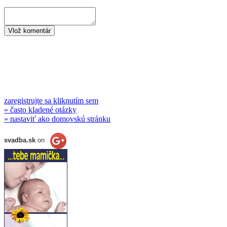
zaregistrujte sa kliknutím sem
» často kladené otázky
» nastaviť ako domovskú stránku
svadba.sk
on