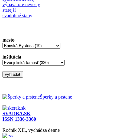
výbava pre nevesty
starejší
svadobné stany
mesto
inštitúcia
Šperky a prstene
SVADBA.SK
ISSN 1336-3360
Ročník XII., vychádza denne