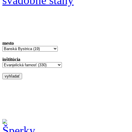
svadobné stany
mesto
inštitúcia