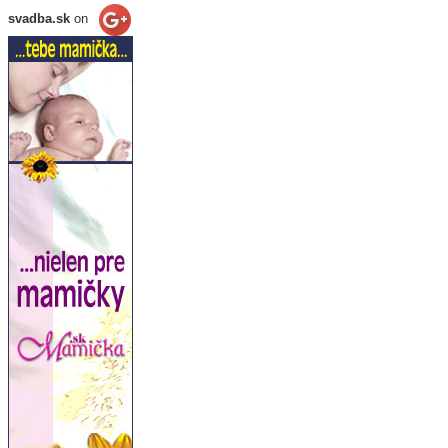
svadba.sk
on