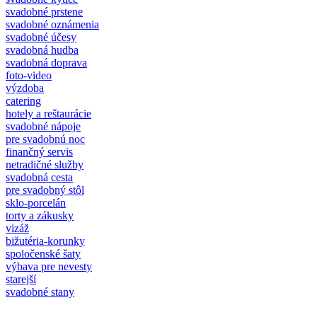
svadobné prstene
svadobné oznámenia
svadobné účesy
svadobná hudba
svadobná doprava
foto-video
výzdoba
catering
hotely a reštaurácie
svadobné nápoje
pre svadobnú noc
finančný servis
netradičné služby
svadobná cesta
pre svadobný stôl
sklo-porcelán
torty a zákusky
vizáž
bižutéria-korunky
spoločenské šaty
výbava pre nevesty
starejší
svadobné stany