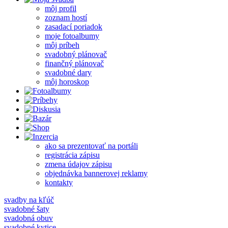
môj profil
zoznam hostí
zasadací poriadok
moje fotoalbumy
môj príbeh
svadobný plánovač
finančný plánovač
svadobné dary
môj horoskop
ako sa prezentovať na portáli
registrácia zápisu
zmena údajov zápisu
objednávka bannerovej reklamy
kontakty
svadby na kľúč
svadobné šaty
svadobná obuv
svadobné kytice