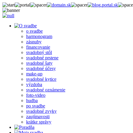
o svadbe
harmonogram
zásnuby
financovanie
svadobný stôl
svadobné prstene
svadobné šaty
svadobné účesy
make-up
svadobné kytice
výzdoba
svadobné oznámenie
foto-video
hudba
po svadbe
svadobné zvyky
zaujímavosti
krátke správy