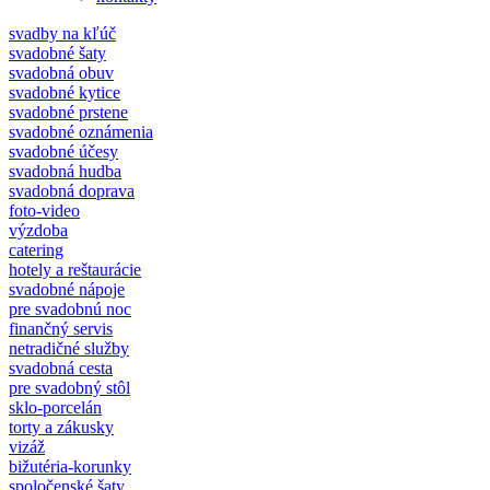
svadby na kľúč
svadobné šaty
svadobná obuv
svadobné kytice
svadobné prstene
svadobné oznámenia
svadobné účesy
svadobná hudba
svadobná doprava
foto-video
výzdoba
catering
hotely a reštaurácie
svadobné nápoje
pre svadobnú noc
finančný servis
netradičné služby
svadobná cesta
pre svadobný stôl
sklo-porcelán
torty a zákusky
vizáž
bižutéria-korunky
spoločenské šaty