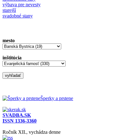
výbava pre nevesty
starejší
svadobné stany
mesto
inštitúcia
Šperky a prstene
SVADBA.SK
ISSN 1336-3360
Ročník XII., vychádza denne