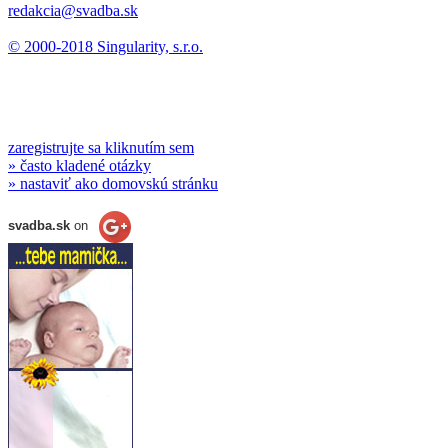
redakcia@svadba.sk
© 2000-2018 Singularity, s.r.o.
zaregistrujte sa kliknutím sem
» často kladené otázky
» nastaviť ako domovskú stránku
svadba.sk
on