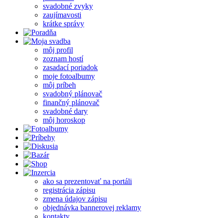
svadobné zvyky
zaujímavosti
krátke správy
môj profil
zoznam hostí
zasadací poriadok
moje fotoalbumy
môj príbeh
svadobný plánovač
finančný plánovač
svadobné dary
môj horoskop
ako sa prezentovať na portáli
registrácia zápisu
zmena údajov zápisu
objednávka bannerovej reklamy
kontakty