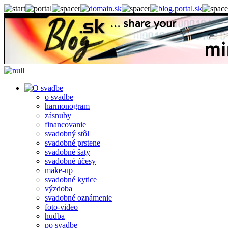
o svadbe
harmonogram
zásnuby
financovanie
svadobný stôl
svadobné prstene
svadobné šaty
svadobné účesy
make-up
svadobné kytice
výzdoba
svadobné oznámenie
foto-video
hudba
po svadbe