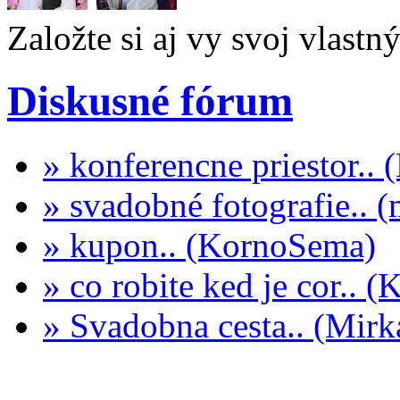
Založte si aj vy svoj vlastn
Diskusné fórum
» konferencne priestor..
» svadobné fotografie.. 
» kupon.. (KornoSema)
» co robite ked je cor.. 
» Svadobna cesta.. (Mi