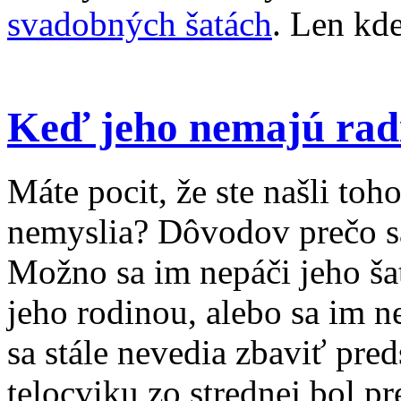
svadobných šatách
. Len kde
Keď jeho nemajú rad
Máte pocit, že ste našli toho
nemyslia? Dôvodov prečo sa
Možno sa im nepáči jeho ša
jeho rodinou, alebo sa im 
sa stále nevedia zbaviť pred
telocviku zo strednej bol p