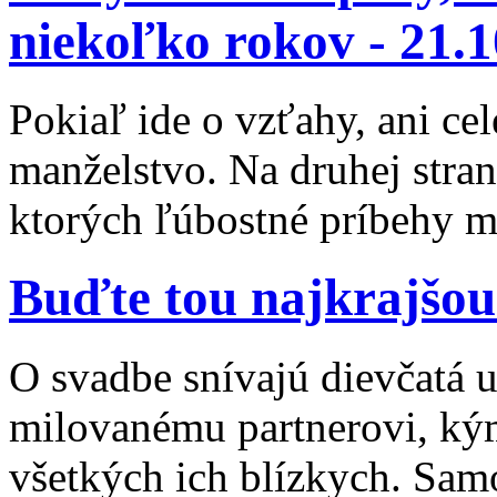
niekoľko rokov -
21.1
Pokiaľ ide o vzťahy, ani cel
manželstvo. Na druhej stra
ktorých ľúbostné príbehy mô
Buďte tou najkrajšou
O svadbe snívajú dievčatá už
milovanému partnerovi, kým
všetkých ich blízkych. Sam