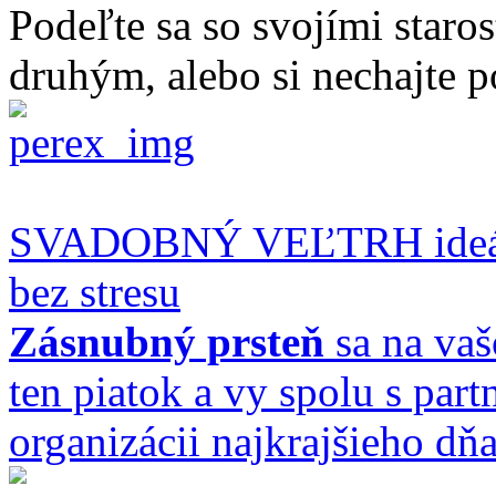
Podeľte sa so svojími staro
druhým, alebo si nechajte p
SVADOBNÝ VEĽTRH ideálne
bez stresu
Zásnubný prsteň
sa na vaš
ten piatok a vy spolu s par
organizácii najkrajšieho dňa