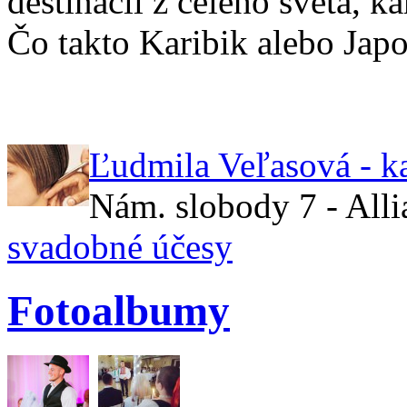
destinácií z celého sveta, 
Čo takto Karibik alebo Jap
Ľudmila Veľasová - k
Nám. slobody 7 - All
svadobné účesy
Fotoalbumy