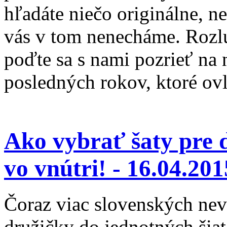
hľadáte niečo originálne, n
vás v tom nenecháme. Rozlú
poďte sa s nami pozrieť na 
posledných rokov, ktoré ov
Ako vybrať šaty pre 
vo vnútri! -
16.04.201
Čoraz viac slovenských nevi
družičky do jednotných šia