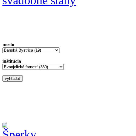
svadobné stany
mesto
inštitúcia