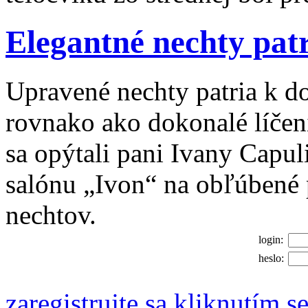
Elegantné nechty patr
Upravené nechty patria k 
rovnako ako dokonalé líčeni
sa opýtali pani Ivany Capul
salónu „Ivon“ na obľúbené 
nechtov.
login:
heslo:
zaregistrujte sa kliknutím s