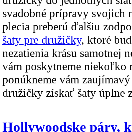
svadobné prípravy svojich n
plecia preberú ďalšiu zodp
šaty pre družičky
, ktoré bu
nezatienia krásu samotnej n
vám poskytneme niekoľko rá
ponúkneme vám zaujímavý t
družičky získať šaty úplne 
Hollywoodske páry, k