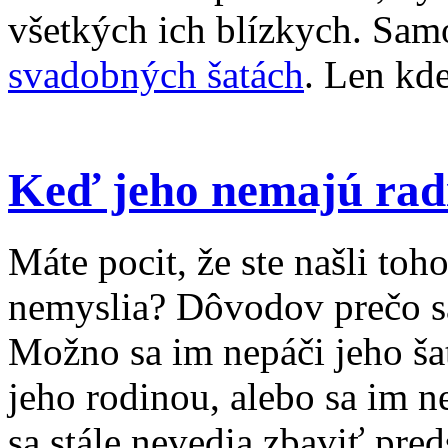
všetkých ich blízkych. Sam
svadobných šatách
. Len kde
Keď jeho nemajú rad
Máte pocit, že ste našli toho
nemyslia? Dôvodov prečo sa
Možno sa im nepáči jeho ša
jeho rodinou, alebo sa im 
sa stále nevedia zbaviť pred