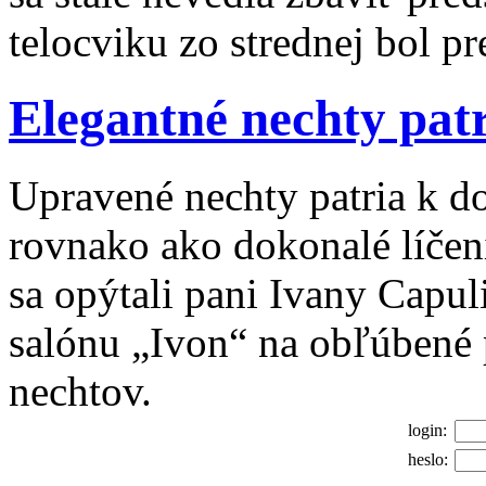
telocviku zo strednej bol p
Elegantné nechty patr
Upravené nechty patria k 
rovnako ako dokonalé líčeni
sa opýtali pani Ivany Capul
salónu „Ivon“ na obľúbené 
nechtov.
login:
heslo: