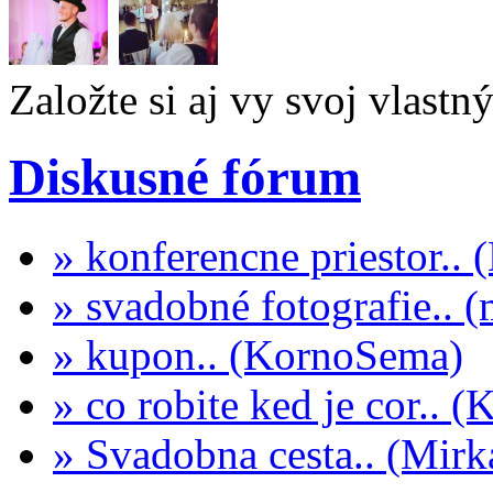
Založte si aj vy svoj vlastn
Diskusné fórum
» konferencne priestor..
» svadobné fotografie.. 
» kupon.. (KornoSema)
» co robite ked je cor.. 
» Svadobna cesta.. (Mi