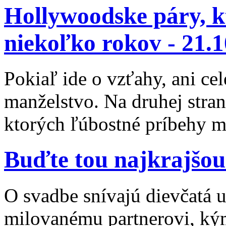
Hollywoodske páry, k
niekoľko rokov -
21.1
Pokiaľ ide o vzťahy, ani cel
manželstvo. Na druhej stra
ktorých ľúbostné príbehy mô
Buďte tou najkrajšou
O svadbe snívajú dievčatá už
milovanému partnerovi, kým