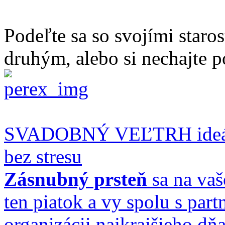
Podeľte sa so svojími staro
druhým, alebo si nechajte p
SVADOBNÝ VEĽTRH ideálne
bez stresu
Zásnubný prsteň
sa na vaš
ten piatok a vy spolu s par
organizácii najkrajšieho dňa