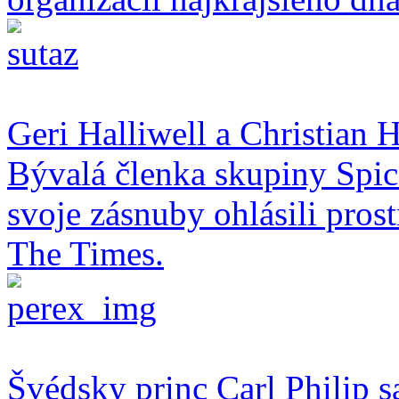
Geri Halliwell a Christian H
Bývalá členka skupiny Spice
svoje zásnuby ohlásili pro
The Times.
Švédsky princ Carl Philip s