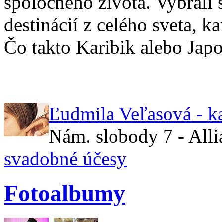
spoločného života. Vybrali 
destinácií z celého sveta, 
Čo takto Karibik alebo Jap
Ľudmila Veľasová - k
Nám. slobody 7 - All
svadobné účesy
Fotoalbumy