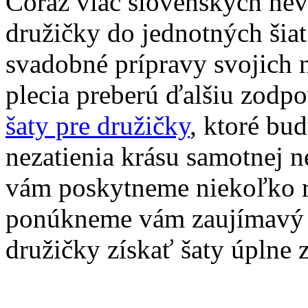
Čoraz viac slovenských nevi
družičky do jednotných šia
svadobné prípravy svojich n
plecia preberú ďalšiu zodp
šaty pre družičky
, ktoré bu
nezatienia krásu samotnej n
vám poskytneme niekoľko rá
ponúkneme vám zaujímavý t
družičky získať šaty úplne 