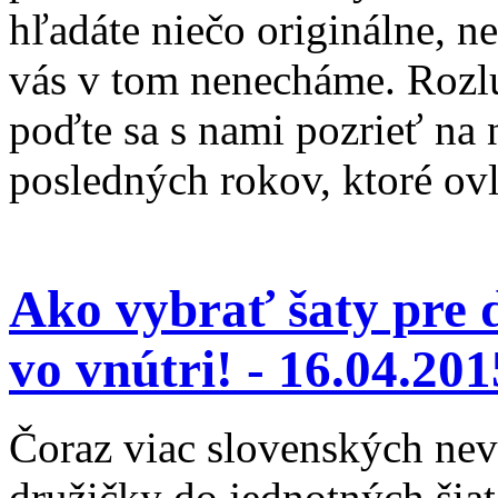
hľadáte niečo originálne, n
vás v tom nenecháme. Rozlú
poďte sa s nami pozrieť na 
posledných rokov, ktoré ov
Ako vybrať šaty pre 
vo vnútri! -
16.04.201
Čoraz viac slovenských nevi
družičky do jednotných šia