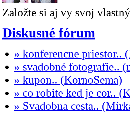
Založte si aj vy svoj vlastn
Diskusné fórum
» konferencne priestor..
» svadobné fotografie.. 
» kupon.. (KornoSema)
» co robite ked je cor.. 
» Svadobna cesta.. (Mi