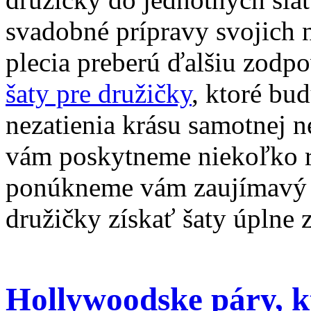
svadobné prípravy svojich n
plecia preberú ďalšiu zodp
šaty pre družičky
, ktoré bu
nezatienia krásu samotnej n
vám poskytneme niekoľko rá
ponúkneme vám zaujímavý t
družičky získať šaty úplne 
Hollywoodske páry, k