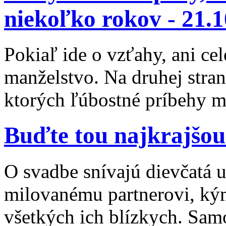
niekoľko rokov -
21.1
Pokiaľ ide o vzťahy, ani cel
manželstvo. Na druhej stra
ktorých ľúbostné príbehy mô
Buďte tou najkrajšou
O svadbe snívajú dievčatá už
milovanému partnerovi, kým
všetkých ich blízkych. Sam