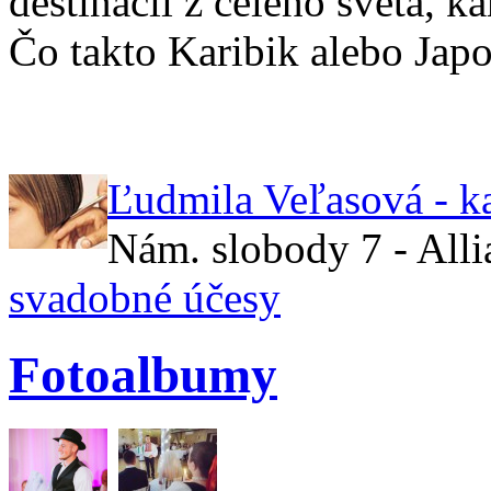
destinácií z celého sveta, 
Čo takto Karibik alebo Jap
Ľudmila Veľasová - k
Nám. slobody 7 - All
svadobné účesy
Fotoalbumy