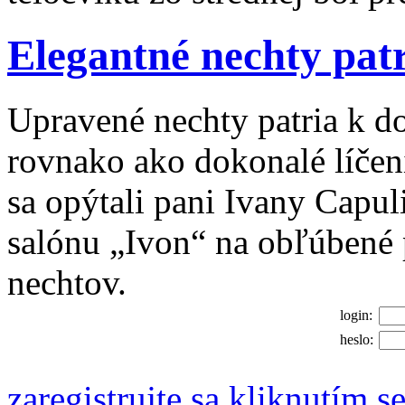
Elegantné nechty patr
Upravené nechty patria k 
rovnako ako dokonalé líčeni
sa opýtali pani Ivany Capul
salónu „Ivon“ na obľúbené 
nechtov.
login:
heslo:
zaregistrujte sa kliknutím s