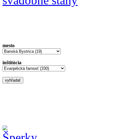
svadobné stany
mesto
inštitúcia