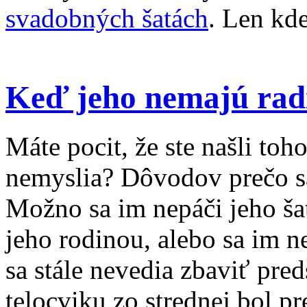
svadobných šatách
. Len kde
Keď jeho nemajú rad
Máte pocit, že ste našli toho
nemyslia? Dôvodov prečo sa
Možno sa im nepáči jeho ša
jeho rodinou, alebo sa im 
sa stále nevedia zbaviť pred
telocviku zo strednej bol p