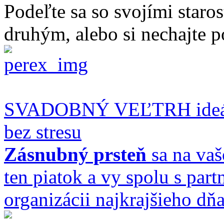
Podeľte sa so svojími staro
druhým, alebo si nechajte p
SVADOBNÝ VEĽTRH ideálne
bez stresu
Zásnubný prsteň
sa na vaš
ten piatok a vy spolu s par
organizácii najkrajšieho dňa