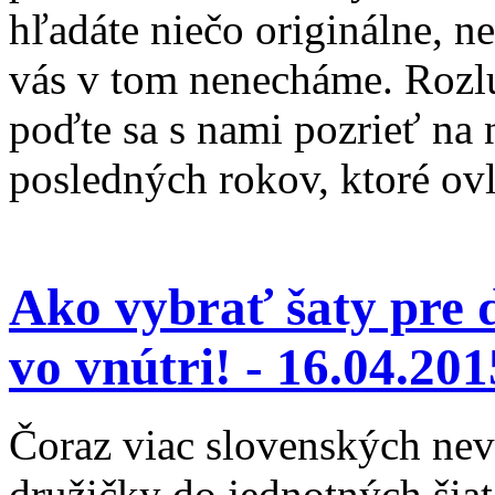
hľadáte niečo originálne, n
vás v tom nenecháme. Rozlú
poďte sa s nami pozrieť na 
posledných rokov, ktoré ov
Ako vybrať šaty pre 
vo vnútri! -
16.04.201
Čoraz viac slovenských nevi
družičky do jednotných šia