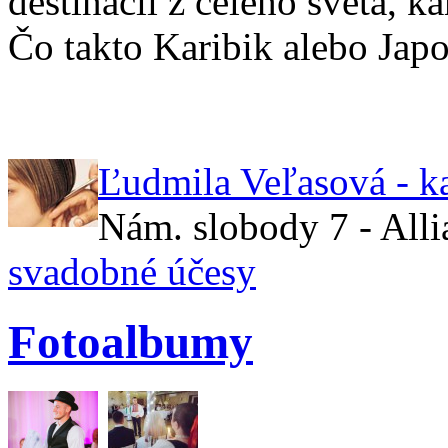
destinácií z celého sveta, 
Čo takto Karibik alebo Jap
Ľudmila Veľasová - k
Nám. slobody 7 - All
svadobné účesy
Fotoalbumy