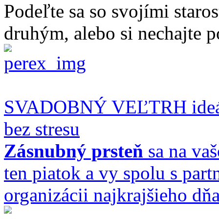
Podeľte sa so svojími staro
druhým, alebo si nechajte p
SVADOBNÝ VEĽTRH ideálne
bez stresu
Zásnubný prsteň
sa na vaš
ten piatok a vy spolu s par
organizácii najkrajšieho dňa