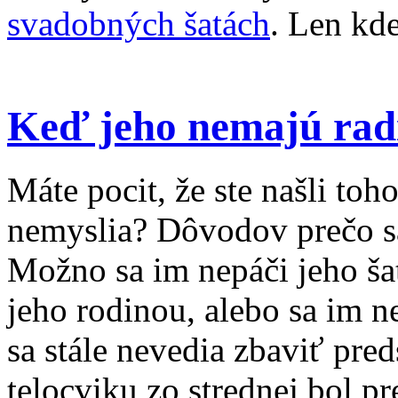
svadobných šatách
. Len kde
Keď jeho nemajú rad
Máte pocit, že ste našli toho
nemyslia? Dôvodov prečo sa
Možno sa im nepáči jeho ša
jeho rodinou, alebo sa im 
sa stále nevedia zbaviť pred
telocviku zo strednej bol p