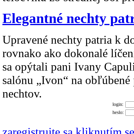
Elegantné nechty patr
Upravené nechty patria k 
rovnako ako dokonalé líčeni
sa opýtali pani Ivany Capul
salónu „Ivon“ na obľúbené 
nechtov.
login:
heslo:
zaregistrujte sa kliknutím s