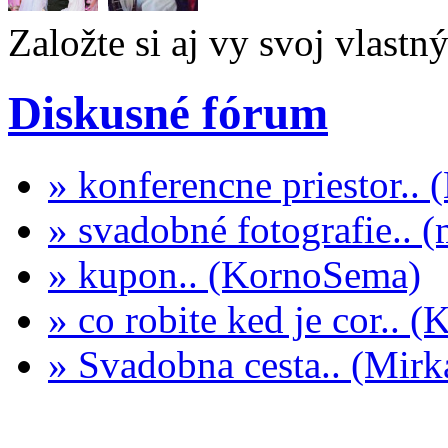
Založte si aj vy svoj vlastn
Diskusné fórum
» konferencne priestor..
» svadobné fotografie.. 
» kupon.. (KornoSema)
» co robite ked je cor.. 
» Svadobna cesta.. (Mi