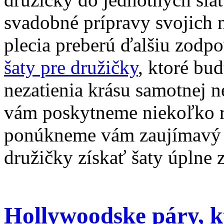
svadobné prípravy svojich n
plecia preberú ďalšiu zodp
šaty pre družičky
, ktoré bu
nezatienia krásu samotnej n
vám poskytneme niekoľko rá
ponúkneme vám zaujímavý t
družičky získať šaty úplne 
Hollywoodske páry, k