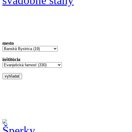
svadobné stany
mesto
inštitúcia