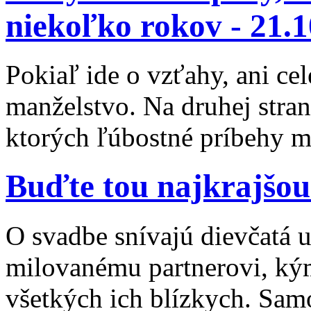
niekoľko rokov -
21.1
Pokiaľ ide o vzťahy, ani cel
manželstvo. Na druhej stra
ktorých ľúbostné príbehy mô
Buďte tou najkrajšou
O svadbe snívajú dievčatá už
milovanému partnerovi, kým
všetkých ich blízkych. Sam