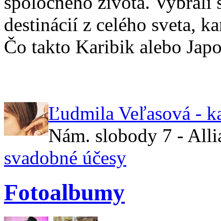
spoločného života. Vybrali 
destinácií z celého sveta, 
Čo takto Karibik alebo Jap
Ľudmila Veľasová - k
Nám. slobody 7 - All
svadobné účesy
Fotoalbumy