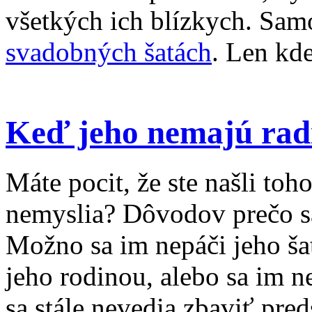
všetkých ich blízkych. Sam
svadobných šatách
. Len kde
Keď jeho nemajú rad
Máte pocit, že ste našli toho
nemyslia? Dôvodov prečo sa
Možno sa im nepáči jeho ša
jeho rodinou, alebo sa im 
sa stále nevedia zbaviť pred