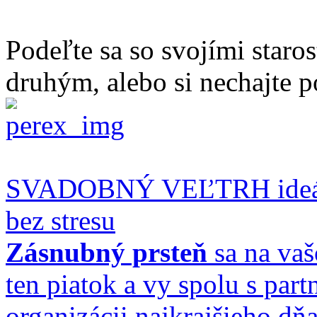
Podeľte sa so svojími staro
druhým, alebo si nechajte p
SVADOBNÝ VEĽTRH ideálne
bez stresu
Zásnubný prsteň
sa na vaš
ten piatok a vy spolu s par
organizácii najkrajšieho dňa