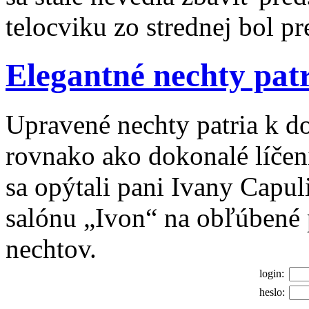
telocviku zo strednej bol p
Elegantné nechty patr
Upravené nechty patria k 
rovnako ako dokonalé líčeni
sa opýtali pani Ivany Capul
salónu „Ivon“ na obľúbené 
nechtov.
login:
heslo: