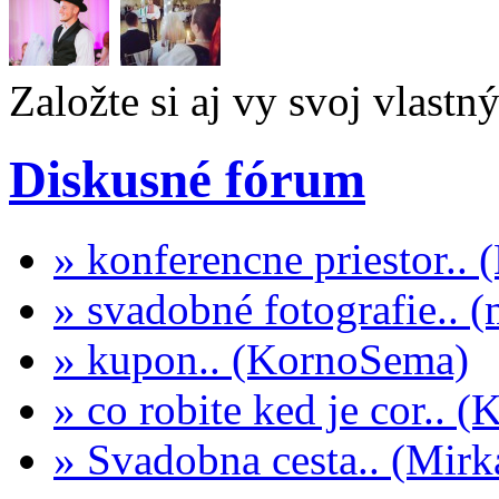
Založte si aj vy svoj vlastn
Diskusné fórum
» konferencne priestor..
» svadobné fotografie.. 
» kupon.. (KornoSema)
» co robite ked je cor.. 
» Svadobna cesta.. (Mi