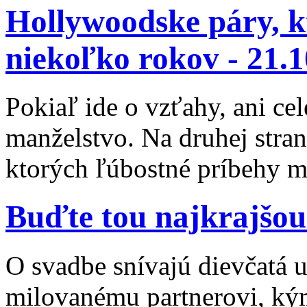
Hollywoodske páry, k
niekoľko rokov -
21.1
Pokiaľ ide o vzťahy, ani cel
manželstvo. Na druhej stra
ktorých ľúbostné príbehy mô
Buďte tou najkrajšou
O svadbe snívajú dievčatá už
milovanému partnerovi, kým