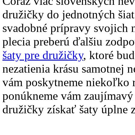
Čoraz viac slovenských nevi
družičky do jednotných šia
svadobné prípravy svojich n
plecia preberú ďalšiu zodp
šaty pre družičky
, ktoré bu
nezatienia krásu samotnej n
vám poskytneme niekoľko rá
ponúkneme vám zaujímavý t
družičky získať šaty úplne 