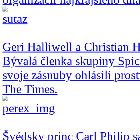
Geri Halliwell a Christian H
Bývalá členka skupiny Spice
svoje zásnuby ohlásili pro
The Times.
Švédsky princ Carl Philip s