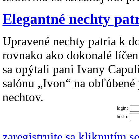
Elegantné nechty patr
Upravené nechty patria k 
rovnako ako dokonalé líčeni
sa opýtali pani Ivany Capul
salónu „Ivon“ na obľúbené 
nechtov.
login:
heslo:
zaregistrujte sa kliknutím s