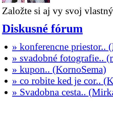
Založte si aj vy svoj vlastn
Diskusné fórum
» konferencne priestor..
» svadobné fotografie.. 
» kupon.. (KornoSema)
» co robite ked je cor.. 
» Svadobna cesta.. (Mi