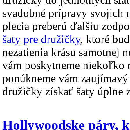
svadobné prípravy svojich n
plecia preberú ďalšiu zodp
šaty pre družičky
, ktoré bu
nezatienia krásu samotnej n
vám poskytneme niekoľko rá
ponúkneme vám zaujímavý t
družičky získať šaty úplne 
Hollywoodske páry, k