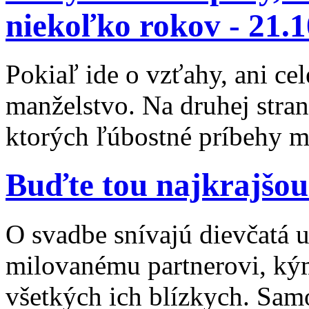
niekoľko rokov -
21.1
Pokiaľ ide o vzťahy, ani cel
manželstvo. Na druhej stra
ktorých ľúbostné príbehy mô
Buďte tou najkrajšou
O svadbe snívajú dievčatá už
milovanému partnerovi, kým
všetkých ich blízkych. Sam