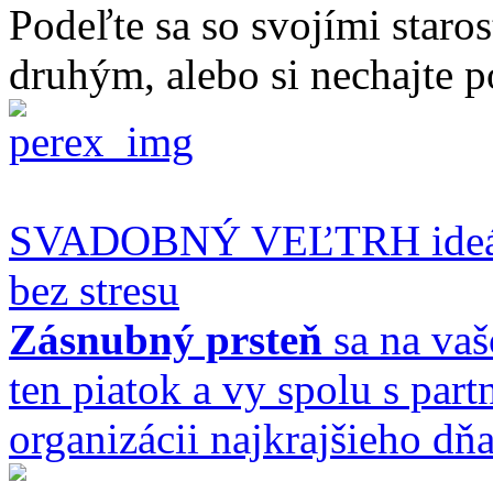
Podeľte sa so svojími staro
druhým, alebo si nechajte p
SVADOBNÝ VEĽTRH ideálne
bez stresu
Zásnubný prsteň
sa na vaš
ten piatok a vy spolu s par
organizácii najkrajšieho dňa