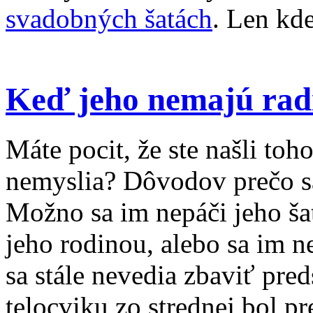
svadobných šatách
. Len kde
Keď jeho nemajú rad
Máte pocit, že ste našli toho
nemyslia? Dôvodov prečo sa
Možno sa im nepáči jeho ša
jeho rodinou, alebo sa im 
sa stále nevedia zbaviť pred
telocviku zo strednej bol p