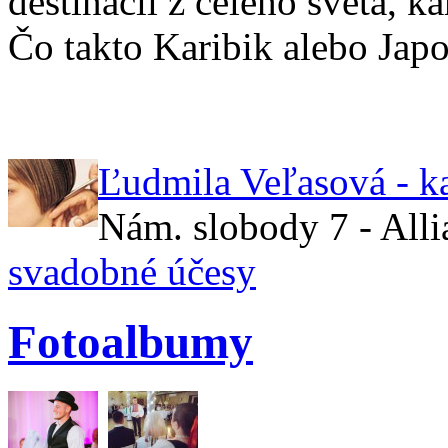
destinácií z celého sveta, 
Čo takto Karibik alebo Jap
Ľudmila Veľasová - k
Nám. slobody 7 - All
svadobné účesy
Fotoalbumy