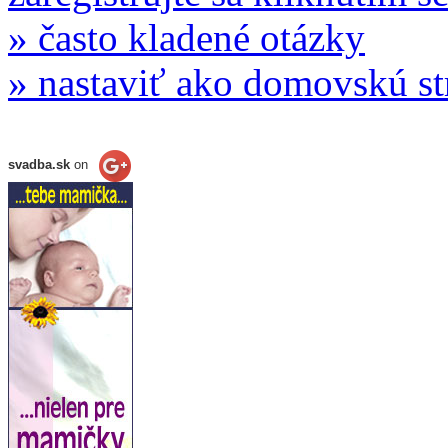
» často kladené otázky
» nastaviť ako domovskú s
svadba.sk
on