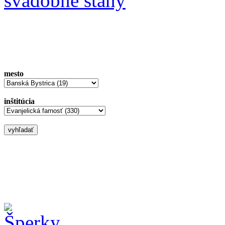
svadobné stany
mesto
inštitúcia