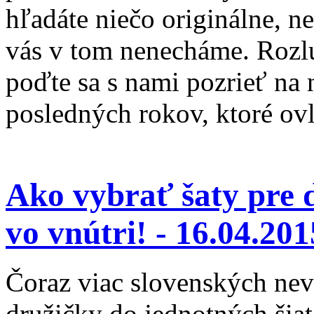
hľadáte niečo originálne, n
vás v tom nenecháme. Rozlú
poďte sa s nami pozrieť na 
posledných rokov, ktoré ov
Ako vybrať šaty pre 
vo vnútri! -
16.04.201
Čoraz viac slovenských nevi
družičky do jednotných šia