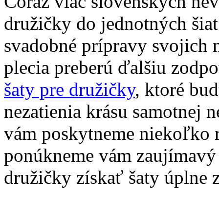
Čoraz viac slovenských nevi
družičky do jednotných šia
svadobné prípravy svojich n
plecia preberú ďalšiu zodp
šaty pre družičky
, ktoré bu
nezatienia krásu samotnej n
vám poskytneme niekoľko rá
ponúkneme vám zaujímavý t
družičky získať šaty úplne 