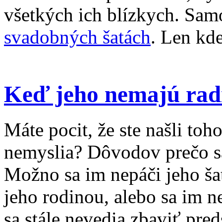
všetkých ich blízkych. Sam
svadobných šatách
. Len kde
Keď jeho nemajú rad
Máte pocit, že ste našli toho
nemyslia? Dôvodov prečo sa
Možno sa im nepáči jeho ša
jeho rodinou, alebo sa im 
sa stále nevedia zbaviť pred