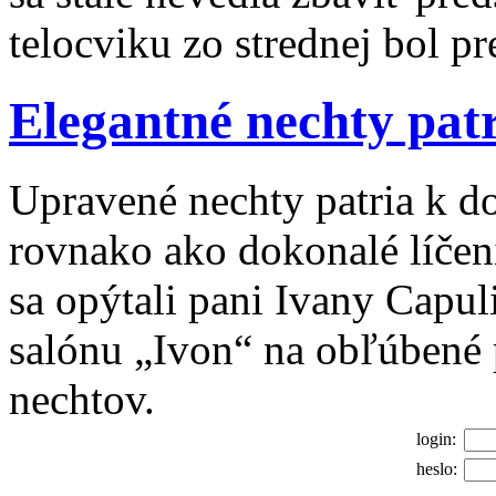
telocviku zo strednej bol p
Elegantné nechty patr
Upravené nechty patria k 
rovnako ako dokonalé líčeni
sa opýtali pani Ivany Capul
salónu „Ivon“ na obľúbené 
nechtov.
login:
heslo: