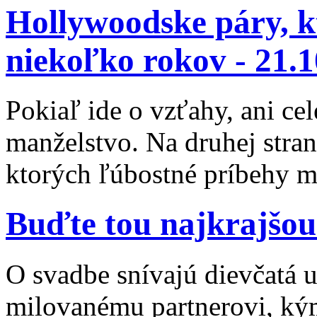
Hollywoodske páry, k
niekoľko rokov -
21.1
Pokiaľ ide o vzťahy, ani cel
manželstvo. Na druhej stra
ktorých ľúbostné príbehy mô
Buďte tou najkrajšou
O svadbe snívajú dievčatá už
milovanému partnerovi, kým