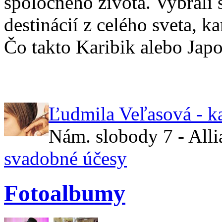
spoločného života. Vybrali 
destinácií z celého sveta, 
Čo takto Karibik alebo Jap
Ľudmila Veľasová - k
Nám. slobody 7 - All
svadobné účesy
Fotoalbumy