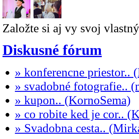
Založte si aj vy svoj vlastn
Diskusné fórum
» konferencne priestor..
» svadobné fotografie.. 
» kupon.. (KornoSema)
» co robite ked je cor.. 
» Svadobna cesta.. (Mi