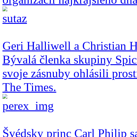
Geri Halliwell a Christian H
Bývalá členka skupiny Spice
svoje zásnuby ohlásili pro
The Times.
Švédsky princ Carl Philip s