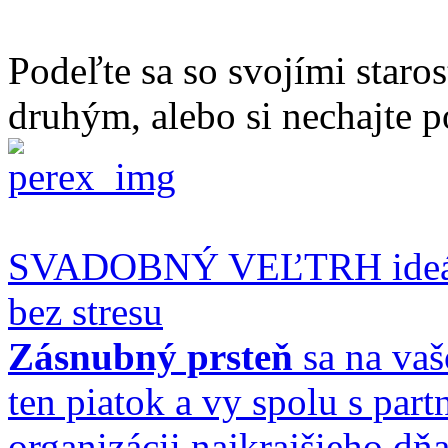
Podeľte sa so svojími staro
druhým, alebo si nechajte p
SVADOBNÝ VEĽTRH ideálne
bez stresu
Zásnubný prsteň
sa na vaš
ten piatok a vy spolu s par
organizácii najkrajšieho dňa