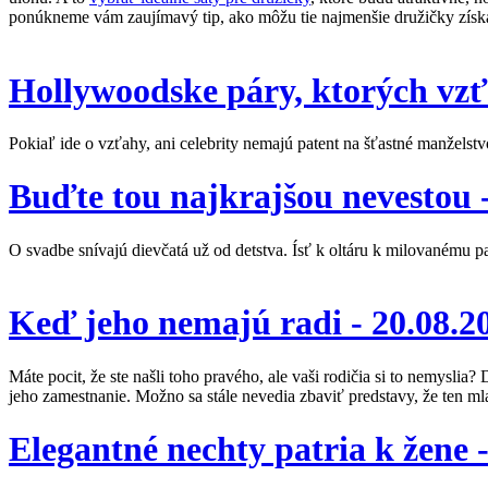
ponúkneme vám zaujímavý tip, ako môžu tie najmenšie družičky získ
Hollywoodske páry, ktorých vzť
Pokiaľ ide o vzťahy, ani celebrity nemajú patent na šťastné manželst
Buďte tou najkrajšou nevestou 
O svadbe snívajú dievčatá už od detstva. Ísť k oltáru k milovanému p
Keď jeho nemajú radi -
20.08.2
Máte pocit, že ste našli toho pravého, ale vaši rodičia si to nemysli
jeho zamestnanie. Možno sa stále nevedia zbaviť predstavy, že ten ml
Elegantné nechty patria k žene 