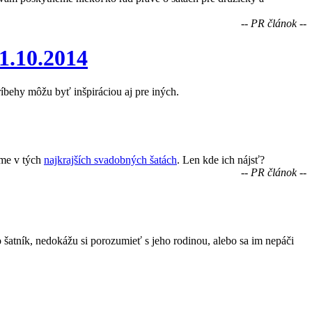
-- PR článok --
1.10.2014
íbehy môžu byť inšpiráciou aj pre iných.
jme v tých
najkrajších svadobných šatách
. Len kde ich nájsť?
-- PR článok --
o šatník, nedokážu si porozumieť s jeho rodinou, alebo sa im nepáči