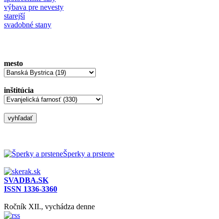
výbava pre nevesty
starejší
svadobné stany
mesto
inštitúcia
Šperky a prstene
SVADBA.SK
ISSN 1336-3360
Ročník XII., vychádza denne