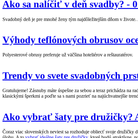
Ako sa nalíčiť v deň svadby? -
0
Svadobný deň je pre mnohé ženy tým najdôležitejším dňom v živote. Ak
Výhody teflónových obrusov oce
Polyesterové obrusy preferuje už väčšina hoteliérov a reštauratérov.
Trendy vo svete svadobných prs
Gratulujeme! Zásnuby máte úspešne za sebou a teraz prichádza na rad
klasickými šperkmi a poďte sa s nami pozrieť na najúchvatnejšie tre
Ako vybrať šaty pre družičky? A
Čoraz viac slovenských neviest sa rozhoduje obliecť svoje družičky 
úlohu. A to
vybrať ideálne šaty pre družičky
, ktoré budú atraktívne, 