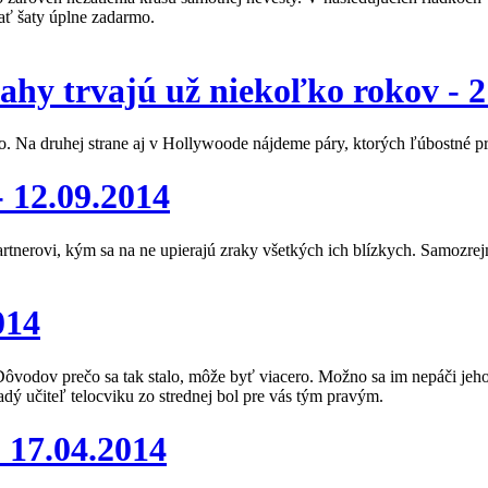
ať šaty úplne zadarmo.
ahy trvajú už niekoľko rokov -
2
vo. Na druhej strane aj v Hollywoode nájdeme páry, ktorých ľúbostné pr
-
12.09.2014
artnerovi, kým sa na ne upierajú zraky všetkých ich blízkych. Samozre
014
a? Dôvodov prečo sa tak stalo, môže byť viacero. Možno sa im nepáči jeh
adý učiteľ telocviku zo strednej bol pre vás tým pravým.
-
17.04.2014