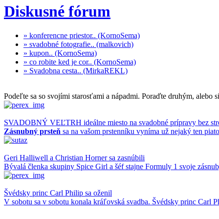
Diskusné fórum
» konferencne priestor.. (KornoSema)
» svadobné fotografie.. (malkovich)
» kupon.. (KornoSema)
» co robite ked je cor.. (KornoSema)
» Svadobna cesta.. (MirkaREKL)
Podeľte sa so svojími starosťami a nápadmi. Poraďte druhým, alebo si
SVADOBNÝ VEĽTRH ideálne miesto na svadobné prípravy bez str
Zásnubný prsteň
sa na vašom prstenníku vyníma už nejaký ten piatok
Geri Halliwell a Christian Horner sa zasnúbili
Bývalá členka skupiny Spice Girl a šéf stajne Formuly 1 svoje zásnu
Švédsky princ Carl Philip sa oženil
V sobotu sa v sobotu konala kráľovská svadba. Švédsky princ Carl Ph