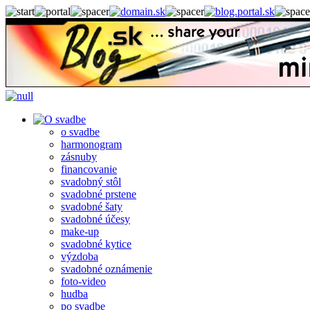
o svadbe
harmonogram
zásnuby
financovanie
svadobný stôl
svadobné prstene
svadobné šaty
svadobné účesy
make-up
svadobné kytice
výzdoba
svadobné oznámenie
foto-video
hudba
po svadbe