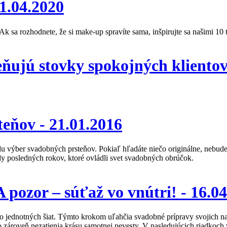
1.04.2020
 sa rozhodnete, že si make-up spravíte sama, inšpirujte sa našimi 10 
ňujú stovky spokojných klientov
teňov -
21.01.2016
u výber svadobných prsteňov. Pokiaľ hľadáte niečo originálne, nebude
ndy posledných rokov, ktoré ovládli svet svadobných obrúčok.
 pozor – súťaž vo vnútri! -
16.04
do jednotných šiat. Týmto krokom uľahčia svadobné prípravy svojich n
no zároveň nezatienia krásu samotnej nevesty. V nasledujúcich riadkoc