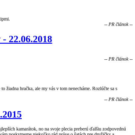
tipmi.
-- PR článok --
 -
22.06.2018
-- PR článok --
 to žiadna hračka, ale my vás v tom nenecháme. Rozlúčte sa s
-- PR článok --
.2015
ajlepších kamarátok, no na svoje plecia preberú ďalšiu zodpovednú
h vám poskytneme niekoľko rád práve o šatách pre družičky a