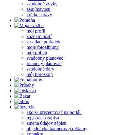
svadobné zvyky
zaujímavosti
krátke správy
môj profil
zoznam hostí
zasadací poriadok
moje fotoalbumy
môj príbeh
svadobný plánovač
finančný plánovač
svadobné dary
môj horoskop
ako sa prezentovať na portáli
registrácia zápisu
zmena údajov zápisu
objednávka bannerovej reklamy
kontakty