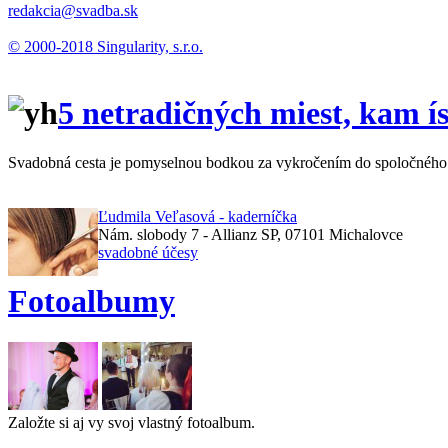
redakcia@svadba.sk
© 2000-2018 Singularity, s.r.o.
5 netradičných miest, kam í
Svadobná cesta je pomyselnou bodkou za vykročením do spoločného živ
Ľudmila Veľasová - kaderníčka
Nám. slobody 7 - Allianz SP, 07101 Michalovce
svadobné účesy
Fotoalbumy
Založte si aj vy svoj vlastný fotoalbum.