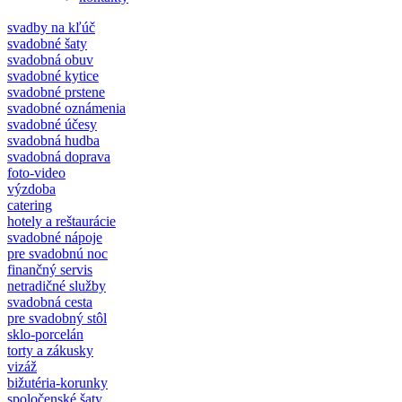
svadby na kľúč
svadobné šaty
svadobná obuv
svadobné kytice
svadobné prstene
svadobné oznámenia
svadobné účesy
svadobná hudba
svadobná doprava
foto-video
výzdoba
catering
hotely a reštaurácie
svadobné nápoje
pre svadobnú noc
finančný servis
netradičné služby
svadobná cesta
pre svadobný stôl
sklo-porcelán
torty a zákusky
vizáž
bižutéria-korunky
spoločenské šaty