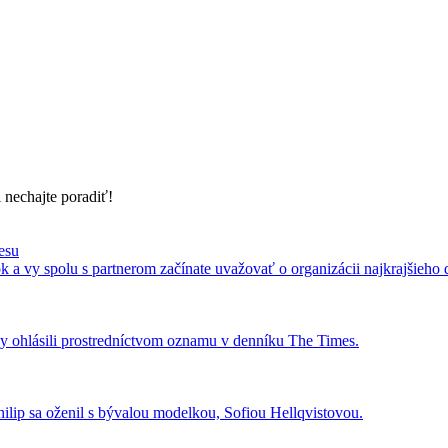
 nechajte poradiť!
esu
 a vy spolu s partnerom začínate uvažovať o organizácii najkrajšieho 
by ohlásili prostredníctvom oznamu v denníku The Times.
ilip sa oženil s bývalou modelkou, Sofiou Hellqvistovou.