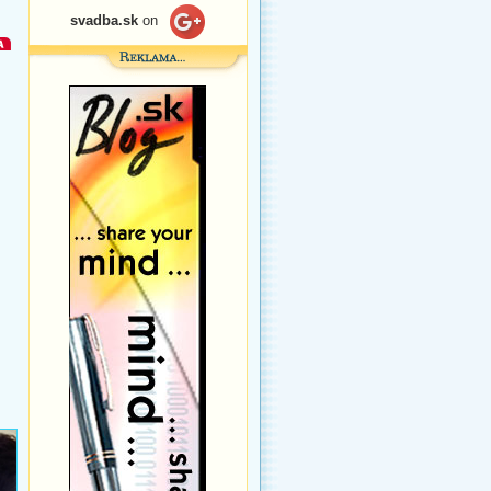
svadba.sk
on