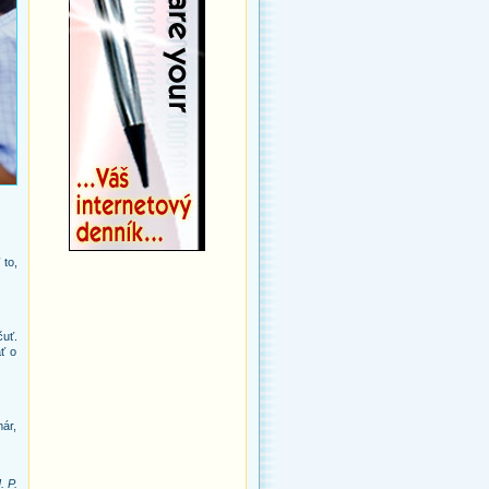
 to,
čuť.
ť o
már,
. P.