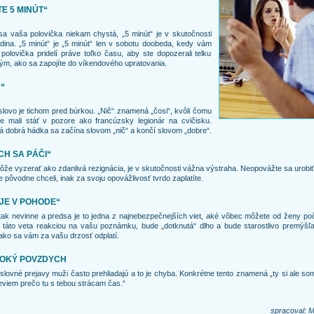
TE 5 MINÚT“
a vaša polovička niekam chystá, „5 minút“ je v skutočnosti
dina. „5 minút“ je „5 minút“ len v sobotu doobeda, kedy vám
polovička pridelí práve toľko času, aby ste dopozerali telku
ým, ako sa zapojíte do víkendového upratovania.
“
slovo je tichom pred búrkou. „Nič“ znamená „čosi“, kvôli čomu
e mali stáť v pozore ako francúzsky legionár na cvičisku.
 dobrá hádka sa začína slovom „nič“ a končí slovom „dobre“.
CH SA PÁČI“
že vyzerať ako zdanlivá rezignácia, je v skutočnosti vážna výstraha. Neopovážte sa urobiť
e pôvodne chceli, inak za svoju opovážlivosť tvrdo zaplatíte.
 JE V POHODE“
tak nevinne a predsa je to jedna z najnebezpečnejších viet, aké vôbec môžete od ženy po
 táto veta reakciou na vašu poznámku, bude „dotknutá“ dlho a bude starostlivo premýšľa
ako sa vám za vašu drzosť odplatí.
OKÝ POVZDYCH
lovné prejavy muži často prehliadajú a to je chyba. Konkrétne tento znamená „ty si ale so
eviem prečo tu s tebou strácam čas.“
spracoval: M