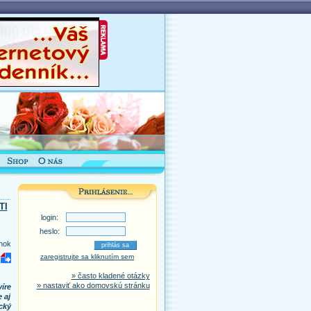
TI
login:
heslo:
nok
zaregistrujte sa kliknutím sem
» často kladené otázky
» nastaviť ako domovskú stránku
íre
 aj
cký