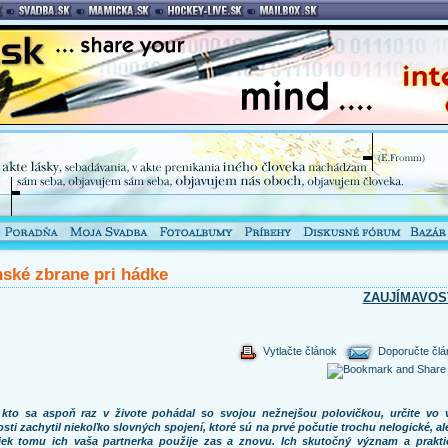
ské zbrane pri hádke
ZAUJÍMAVOS
Vytlačte článok
Doporučte člá
 kto sa aspoň raz v živote pohádal so svojou nežnejšou polovičkou, určite vo v
sti zachytil niekoľko slovných spojení, ktoré sú na prvé počutie trochu nelogické, ale
iek tomu ich vaša partnerka použije zas a znovu. Ich skutočný význam a prakti