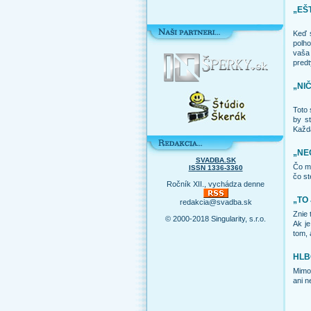
„EŠ
Keď s
polho
vaša 
predt
„NIČ
Toto 
by st
Každá
„NE
SVADBA.SK
Čo mô
ISSN 1336-3360
čo st
Ročník XII., vychádza denne
„TO
redakcia@svadba.sk
Znie 
© 2000-2018 Singularity, s.r.o.
Ak je
tom, 
HLB
Mimos
ani n