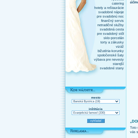
účin
catering
hotely a reštaurácie
svadobné nápoje
pre svadobnú noc
finančný servis
netradičné služby
svadobná cesta
pre svadobný stôl
sklo-porcelán
torty a zákusky
vizáž
bižutéria-korunky
spoločenské šaty
výbava pre nevesty
starejší
svadobné stany
mesto
inštitúcia
„DO
Toto 
vás s