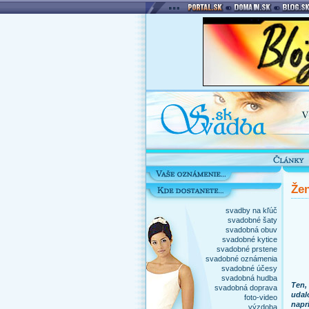
Žen
svadby na kľúč
svadobné šaty
svadobná obuv
svadobné kytice
svadobné prstene
svadobné oznámenia
svadobné účesy
svadobná hudba
Ten,
svadobná doprava
udalo
foto-video
napr
výzdoba