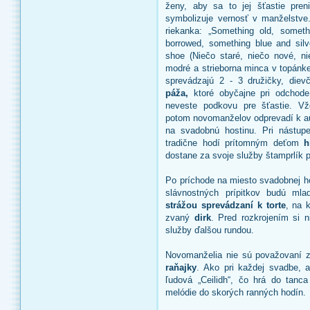
ženy, aby sa to jej šťastie pre
symbolizuje vernosť v manželstve
riekanka: „Something old,
someth
borrowed, something blue and sil
shoe (Niečo staré, niečo nové, ni
modré a strieborna minca v topánk
sprevádzajú 2 - 3 družičky, diev
páža,
ktoré obyčajne pri odchod
neveste podkovu pre šťastie. Vž
potom novomanželov odprevadí k au
na svadobnú hostinu. Pri nástup
tradične hodí prítomným deťom
h
dostane za svoje služby štamprlík 
Po príchode na miesto svadobnej ho
slávnostných prípitkov budú ml
strážou sprevádzaní k torte
, na 
zvaný
dirk
. Pred rozkrojením si 
služby ďalšou rundou.
Novomanželia nie sú považovaní 
raňajky
. Ako pri každej svadbe, a
ľudová „Ceilidh“, čo hrá do tanc
melódie do skorých ranných hodín.