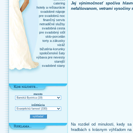
Jej výnimočnosť spočíva hlavn
catering
hotely a reštaurácie
nefalšovanom, vetrami vysočiny
svadobné nápoje
pre svadobnú noc
finančný servis
netradičné služby
svadobná cesta
pre svadobný stôl
sklo-porcelán
torty a zákusky
vizáž
bižutéria-korunky
spoločenské šaty
výbava pre nevesty
starejší
svadobné stany
mesto
inštitúcia
Na rozdiel od minulosti, kedy sa
hradbách s krásnym výhľadom na o