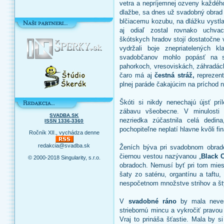
vetra a nepríjemnej ozveny každéh
dlažbe, sa dnes už svadobný obrad 
blčiacemu kozubu, na dlážku vystl
aj odiaľ zostal rovnako uchva
škótskych hradov stojí dostatočne
vydržali boje znepriatelených k
svadobčanov mohlo popásť na s
pahorkoch, vresoviskách, záhradách
čaro má aj
čestná stráž,
reprezen
plnej paráde čakajúcim na príchod 
Škóti si nikdy nenechajú újsť prí
zábavu všeobecne. V minulosti
SVADBA.SK
nezriedka zúčastnila celá dedin
ISSN 1336-3360
pochopiteľne neplatí hlavne kvôli 
Ročník XII., vychádza denne
redakcia@svadba.sk
Ženích býva pri svadobnom obra
čiernou vestou nazývanou „
Black C
© 2000-2018 Singularity, s.r.o.
obradoch. Nemusí byť pri tom mie
šaty zo saténu, organtínu a taftu,
nespočetnom množstve strihov a št
V
svadobné ráno
by mala neves
striebornú mincu a vykročiť pravo
Vraj to prináša šťastie. Mala by s