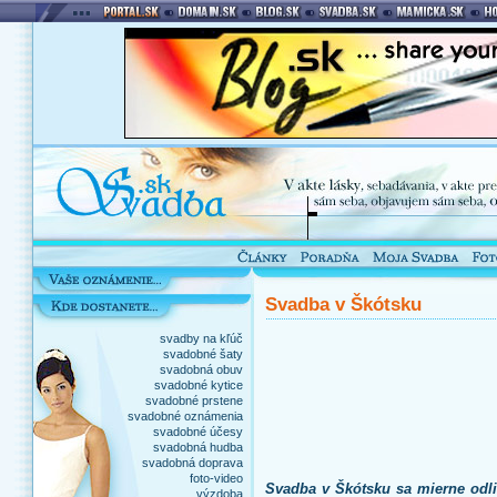
Svadba v Škótsku
svadby na kľúč
svadobné šaty
svadobná obuv
svadobné kytice
svadobné prstene
svadobné oznámenia
svadobné účesy
svadobná hudba
svadobná doprava
foto-video
Svadba v Škótsku sa mierne odli
výzdoba