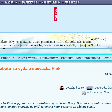
obotu sa vydala speváčka Pink
NE
Vytlačte článok
Doporučte člá
áčka Pink a jej snúbenec, motokrosový pretekár Carey Hart sa v sobotu zobrali
arike. Svadba prebehla na pláži letoviska Four Seasons pri západe slnka.