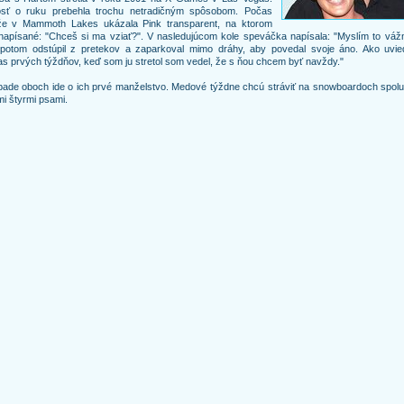
osť o ruku prebehla trochu netradičným spôsobom. Počas
že v Mammoth Lakes ukázala Pink transparent, na ktorom
napísané: "Chceš si ma vziať?". V nasledujúcom kole speváčka napísala: "Myslím to vážn
 potom odstúpil z pretekov a zaparkoval mimo dráhy, aby povedal svoje áno. Ako uvied
s prvých týždňov, keď som ju stretol som vedel, že s ňou chcem byť navždy."
pade oboch ide o ich prvé manželstvo. Medové týždne chcú stráviť na snowboardoch spolu
mi štyrmi psami.