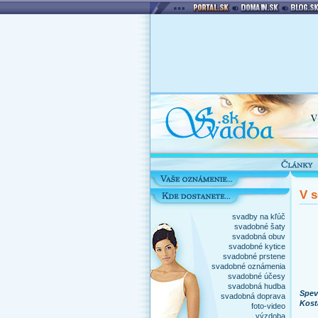
V s
svadby na kľúč
svadobné šaty
svadobná obuv
svadobné kytice
svadobné prstene
svadobné oznámenia
svadobné účesy
svadobná hudba
Spev
svadobná doprava
Kost
foto-video
výzdoba