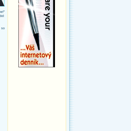
e!"
ol:
 so