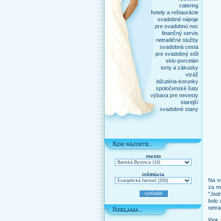
catering
hotely a reštaurácie
svadobné nápoje
pre svadobnú noc
finančný servis
netradičné služby
svadobná cesta
pre svadobný stôl
sklo-porcelán
torty a zákusky
vizáž
bižutéria-korunky
spoločenské šaty
výbava pre nevesty
starejší
svadobné stany
mesto
inštitúcia
Na sv
za mi
"Jed
bolo 
netra
Pink