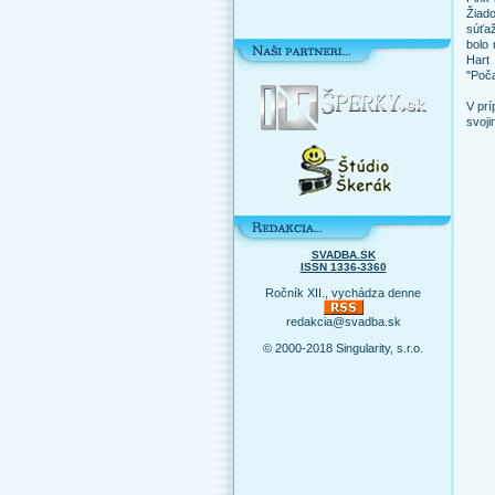
Žiad
súťa
bolo 
Hart
"Poča
V prí
svoji
SVADBA.SK
ISSN 1336-3360
Ročník XII., vychádza denne
redakcia@svadba.sk
© 2000-2018 Singularity, s.r.o.