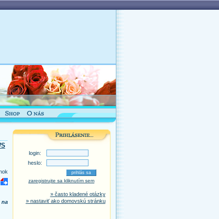
WS
login:
heslo:
nok
zaregistrujte sa kliknutím sem
» často kladené otázky
» nastaviť ako domovskú stránku
 na