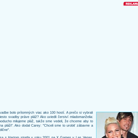
adbe bolo prítomných viac ako 100 hostí. A prečo si vybrali
esto svadby práve pláž? Ako uviedli čerství mladomanželia:
noducho milujeme pláž, takže sme vedeli, že chceme aby to
na pláži". Ako dodal Carey: "Chceli sme to urobiť zábavne a
dične".
 sa s Hartom stretla v roku 2001 na X Games v Las Vegas.