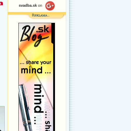
svadba.sk
on