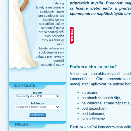
prípravách myslia. Prednosť maj
catering
hotely a reštaurácie
či líčenie alebo jedlo a preds
svadobné nápoje
spomienok na najdôležitejšie chví
pre svadobnú noc
finančný servis
netradičné služby
svadobná cesta
pre svadobný stôl
sklo-porcelán
torty a zákusky
vizáž
bižutéria-korunky
spoločenské šaty
výbava pre nevesty
starejší
svadobné stany
Parfum alebo kolínska?
Vône sú charakterizované pre
koncentrácie. Čím koncentrovane
menej stačí aplikovať na pulzné bo
za ušami,
mesto
po oboch stranách šije,
na vnútornej strane zápästia,
inštitúcia
pod pazuchami,
pod kolenami,
okolo členkov.
Parfum
– veľmi koncentrovaná vôň