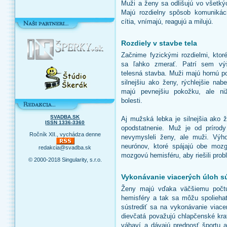
Muži a ženy sa odlišujú vo všetkýc
Majú rozdielny spôsob komunikáci
cítia, vnímajú, reagujú a milujú.
Rozdiely v stavbe tela
Začnime fyzickými rozdielmi, ktor
sa ľahko zmerať. Patrí sem vý
telesná stavba. Muži majú hornú po
silnejšiu ako ženy, rýchlejšie nab
majú pevnejšiu pokožku, ale ni
bolesti.
SVADBA.SK
Aj mužská lebka je silnejšia ako 
ISSN 1336-3360
opodstatnenie. Muž je od prírody
Ročník XII., vychádza denne
nevymysleli ženy, ale muži. Výh
neurónov, ktoré spájajú obe moz
redakcia@svadba.sk
mozgovú hemisféru, aby riešili pro
© 2000-2018 Singularity, s.r.o.
Vykonávanie viacerých úloh 
Ženy majú vďaka väčšiemu počt
hemisféry a tak sa môžu spolieha
sústrediť sa na vykonávanie viace
dievčatá považujú chlapčenské kra
váhaví a dávajú prednosť športu 