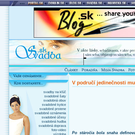
V područí jedinečnosti mu
svadby na kľúč
svadobné šaty
svadobná obuv
svadobné kytice
svadobné prstene
svadobné oznámenia
svadobné účesy
svadobná hudba
svadobná doprava
foto-video
Po stáročia bola snaha definov
výzdoba