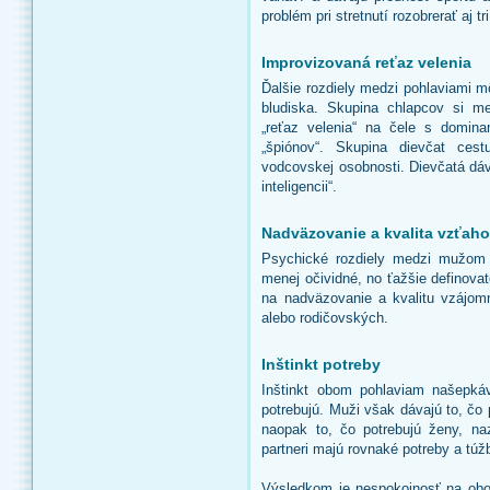
problém pri stretnutí rozobrerať aj t
Improvizovaná reťaz velenia
Ďalšie rozdiely medzi pohlaviami m
bludiska. Skupina chlapcov si m
„reťaz velenia“ na čele s domina
„špiónov“. Skupina dievčat ces
vodcovskej osobnosti. Dievčatá dáv
inteligencii“.
Nadväzovanie a kvalita vzťah
Psychické rozdiely medzi mužom 
menej očividné, no ťažšie definova
na nadväzovanie a kvalitu vzájomn
alebo rodičovských.
Inštinkt potreby
Inštinkt obom pohlaviam našepká
potrebujú. Muži však dávajú to, čo
naopak to, čo potrebujú ženy, na
partneri majú rovnaké potreby a túž
Výsledkom je nespokojnosť na oboc