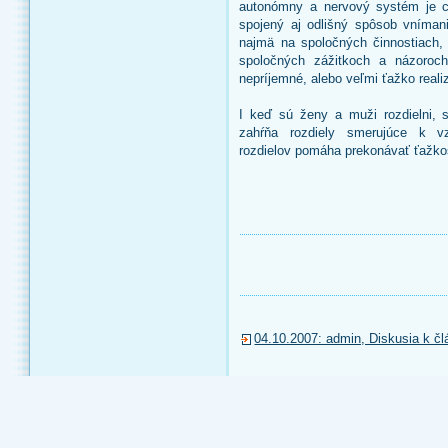
autonómny a nervový systém je c
spojený aj odlišný spôsob vníma
najmä na spoločných činnostiach,
spoločných zážitkoch a názoroc
nepríjemné, alebo veľmi ťažko reali
I keď sú ženy a muži rozdielni, s
zahŕňa rozdiely smerujúce k v
rozdielov pomáha prekonávať ťažkos
04.10.2007: admin, Diskusia k čl