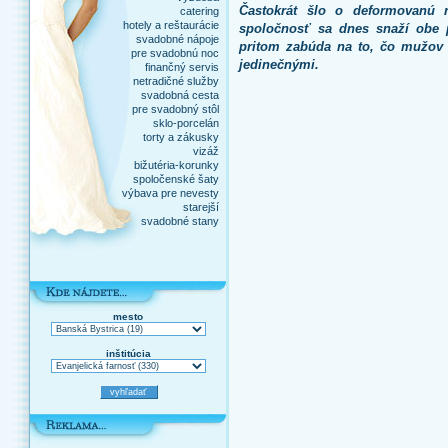
Častokrát šlo o deformovanú
catering
hotely a reštaurácie
spoločnosť sa dnes snaží obe p
svadobné nápoje
pritom zabúda na to, čo mužov 
pre svadobnú noc
jedinečnými.
finančný servis
netradičné služby
svadobná cesta
pre svadobný stôl
sklo-porcelán
torty a zákusky
vizáž
bižutéria-korunky
spoločenské šaty
výbava pre nevesty
starejší
svadobné stany
mesto
inštitúcia