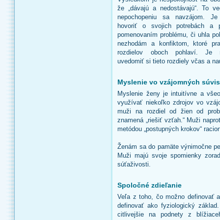
že „dávajú a nedostávajú“. To v
nepochopeniu sa navzájom. Je 
hovoriť o svojich potrebách a 
pomenovaním problému, či uhla po
nezhodám a konfiktom, ktoré pra
rozdielov oboch pohlaví. Je n
uvedomiť si tieto rozdiely včas a na
Myslenie vo vzájomných súvis
Myslenie ženy je intuitívne a vš
využívať niekoľko zdrojov vo vzáj
muži na rozdiel od žien od prob
znamená „riešiť vzťah.“ Muži naprot
metódou „postupných krokov“ racio
Ženám sa do pamäte výnimočne pev
Muži majú svoje spomienky zorade
súťaživosti.
Spoločné zdieľanie
Veľa z toho, čo možno definovať a
definovať ako fyziologický zákl
citlivejšie na podnety z blížia