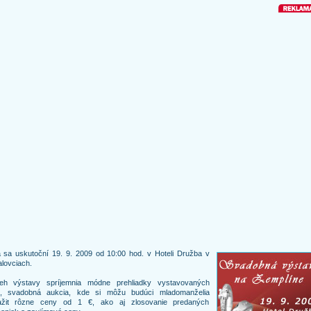
 sa uskutoční 19. 9. 2009 od 10:00 hod. v Hoteli Družba v
lovciach.
beh výstavy spríjemnia módne prehliadky vystavovaných
em, svadobná aukcia, kde si môžu budúci mladomanželia
ažit rôzne ceny od 1 €, ako aj zlosovanie predaných