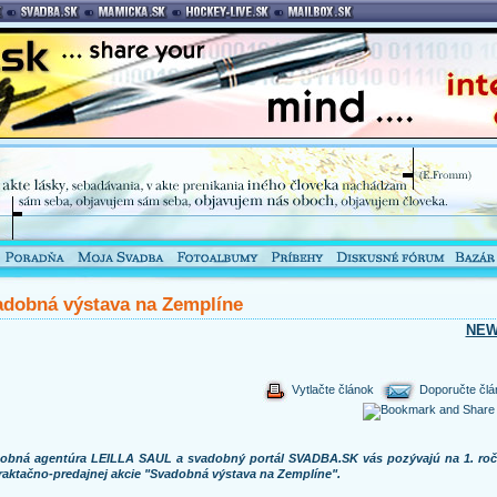
dobná výstava na Zemplíne
NE
Vytlačte článok
Doporučte člá
obná agentúra LEILLA SAUL a svadobný portál SVADBA.SK vás pozývajú na 1. roč
raktačno-predajnej akcie
"Svadobná výstava na Zemplíne"
.