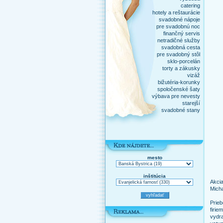
catering
hotely a reštaurácie
svadobné nápoje
pre svadobnú noc
finančný servis
netradičné služby
svadobná cesta
pre svadobný stôl
sklo-porcelán
torty a zákusky
vizáž
bižutéria-korunky
spoločenské šaty
výbava pre nevesty
starejší
svadobné stany
mesto
inštitúcia
Akcia
Micha
Prie
firi
vydr