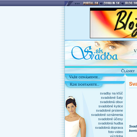
Sva
svadby na kľúč
svadobné šaty
svadobná obuv
svadobné kytice
svadobné prstene
svadobné oznámenia
svadobné účesy
svadobná hudba
Svad
svadobná doprava
kont
foto-video
výzdoba