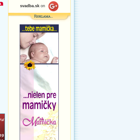
svadba.sk
on