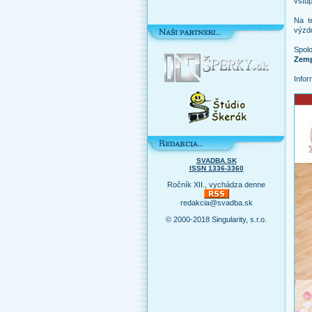
vstup
Na t
výzdo
Spol
Zemp
Infor
SVADBA.SK
ISSN 1336-3360
Ročník XII., vychádza denne
redakcia@svadba.sk
© 2000-2018 Singularity, s.r.o.