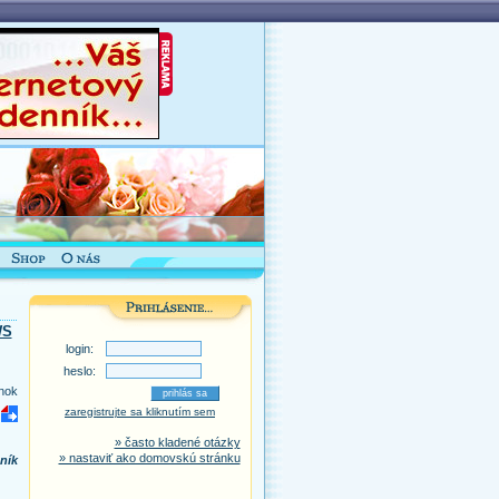
WS
login:
heslo:
nok
zaregistrujte sa kliknutím sem
» často kladené otázky
» nastaviť ako domovskú stránku
ník