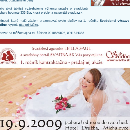
eniek o zaujímavé ceny.
ejto akcii taktiež vyžrebujeme výhercu súťaže o svadobnú
bu v hodnote 333 Eur, ktorá prebieha na portáli svadba.sk.
očnosti, ktoré majú záujem prezentovať svoje služby na 1. ročníku
Svadobnej výstavy
líne
, vyplnia
túto prihlášku
.
movať sa môžete aj na tel. číslach 0918830826, 0911644368.