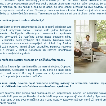
 zo všetkého najviac neznášajú, keď si musia priznať, že urobili chybu. Ukážme si to
ade: V prvotnopospolnej spoločnosti sedí v jaskyni okolo vatry rodinka našich predkov. Žena
už niekoľko dní nič nejedli a mužovi je jasné, že jeho úlohou je zostať na love dovtedy,
 neprinesie poriadne sústo. Nesmie pri tom v rodinnom kruhu ukázať svoj strach či oba
že by to mohlo všetkých zneistiť. Tento model správania sa ani po stáročiach veľmi nezmenil
o muži majú radi drobné skladačky?
oré ženy by mohli argumentovať, že je to dobrá príležitosť ako
yhnúť umývaniu riadov. Existuje ešte jedno biologické
etlenie. Zoológovia dlhodobým pozorovaním správania
ov potvrdzujú, že napríklad samci medzi potkanmi nájdu
u v bludisku oveľa rýchlejšie ako samičky. Rovnako slony
 rýchlejšiu cestu k novému napájadlu ako ich družky. A tak aj
í „páni tvorstva“ milujú všetky skladačky, bludiská, rubikové
y a ježkov v klietke. Umožňujú im rozvíjať priestorovú
táciu a analytické myslenie.
o muži celé sviatky presedia pri počítačových hrách?
otázka často trápi najmä mladšie partnerské dvojice. Odpoveď
dnoduchá. Orientácia v priestore je to, čoho sa muži nikdy
ážu dosť nabažiť. Možno je to práve staroveký inštinkt lovca,
 mužov priťahuje k monitoru počítača.
o muži nikdy nevedia nájsť vianočné ozdoby, sviečky na stromček, nožnice, lepi
u či ďalšie drobnosti súvisiace so sviatočnou výzdobou?
 im tieto veci ležia priamo pred nosom a oni ich i napriek tomu nevidia. Ich nežnejšie polov
oveľa širší polomer periférneho videnia. Muži sa primárne pozerajú viac do diaľky. Spomeňt
, keď opäť uvidíte svojho miláčika ako márne hľadá v zásuvke nožnice, ktoré už hodnú ch
oproti na stole.