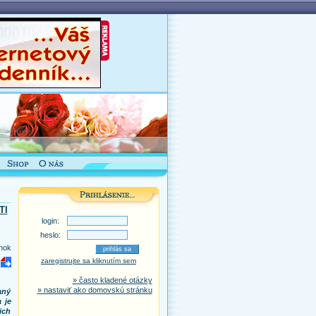
TI
login:
heslo:
nok
zaregistrujte sa kliknutím sem
» často kladené otázky
» nastaviť ako domovskú stránku
aný
 je
ich