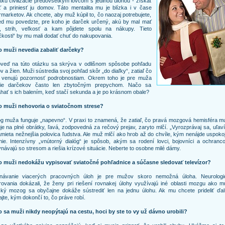
tku civilizácie predovšetkým lovcom s jedinou úlohou - získať
ť a priniesť ju domov. Táto mentalita mu je blízka i v čase
marketov. Ak chcete, aby muž kúpil to, čo naozaj potrebujete,
ed mu povedzte, pre koho je darček určený, akú by mal mať
u, strih, veľkosť a kam pôjdete spolu na nákupy. Tieto
čkosti“ by mu mali dodať chuť do nakupovania.
o muži nevedia zabaliť darčeky?
veď na túto otázku sa skrýva v odlišnom spôsobe pohľadu
 a žien. Muži sústredia svoj pohľad skôr „do diaľky“, zatiaľ čo
 venujú pozornosť podrobnostiam. Okrem toho je pre muža
nie darčekov často len zbytočným prepychom. Načo sa
ať s ich balením, keď stačí sekunda a je po krásnom obale?
o muži nehovoria o sviatočnom strese?
g muža funguje „napevno“. V praxi to znamená, že zatiaľ, čo pravá mozgová hemisféra m
je na plné obrátky, ľavá, zodpovedná za rečový prejav, zaryto mlčí. „Vyrozprávaj sa, uľav
namieta nežnejšia polovica ľudstva. Ale muž mlčí ako hrob až do chvíle, kým nenájde uspoko
nie. Intenzívny „vnútorný dialóg“ je spôsob, akým sa rodení lovci, bojovníci a ochranc
návajú so stresom a riešia krízové situácie. Neberte to osobne milé dámy.
o muži nedokážu vypisovať sviatočné pohľadnice a súčasne sledovať televízor?
návanie viacerých pracovných úloh je pre mužov skoro nemožná úloha. Neurologi
ovania dokázali, že ženy pri riešení rovnakej úlohy využívajú iné oblasti mozgu ako mu
ký mozog sa obyčajne dokáže sústrediť len na jednu úlohu. Ak mu chcete prideliť ďalš
jte, kým dokončí to, čo práve robí.
o sa muži nikdy neopýtajú na cestu, hoci by ste to vy už dávno urobili?