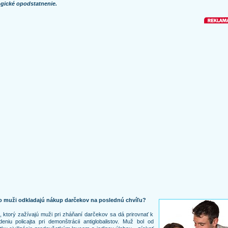
ogické opodstatnenie.
o muži odkladajú nákup darčekov na poslednú chvíľu?
, ktorý zažívajú muži pri zháňaní darčekov sa dá prirovnať k
eniu policajta pri demonštrácii antiglobalistov. Muž bol od