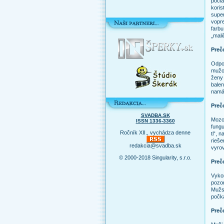
počia
koris
super
vopr
farb
„mali
Preč
Odpo
mužov
ženy
bale
namáh
Preč
SVADBA.SK
Mozo
ISSN 1336-3360
fungu
Ročník XII., vychádza denne
ti“, 
rieše
redakcia@svadba.sk
vyrov
© 2000-2018 Singularity, s.r.o.
Preč
Vyko
pozor
Mužs
počka
Preč