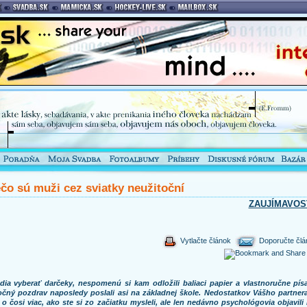
čo sú muži cez sviatky neužitoční
ZAUJÍMAVOS
Vytlačte článok
Doporučte člá
dia vyberať darčeky, nespomenú si kam odložili baliaci papier a vlastnoručne pís
očný pozdrav naposledy poslali asi na základnej škole. Nedostatkov Vášho partnera
 o čosi viac, ako ste si zo začiatku mysleli, ale len nedávno psychológovia objavili 