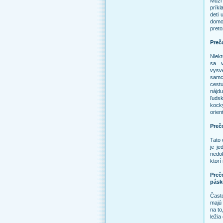
Muži
príkl
deti 
domov
preto
Preč
Niekt
sa v
vysv
samc
cest
nájdu
ľudsk
kock
orien
Preč
Tato 
je je
nedok
ktorí
Preč
pásk
Často
majú 
na to
ležia 