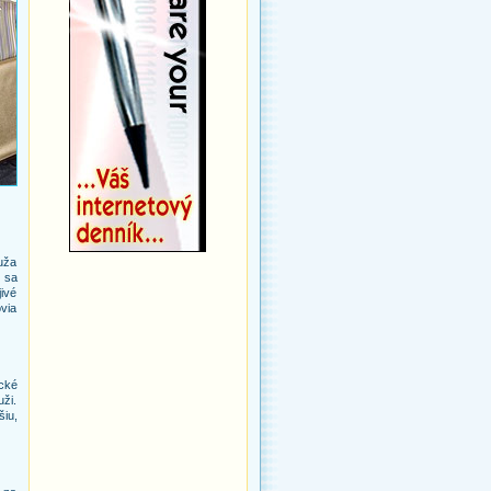
uža
í sa
jivé
ovia
cké
ži.
iu,