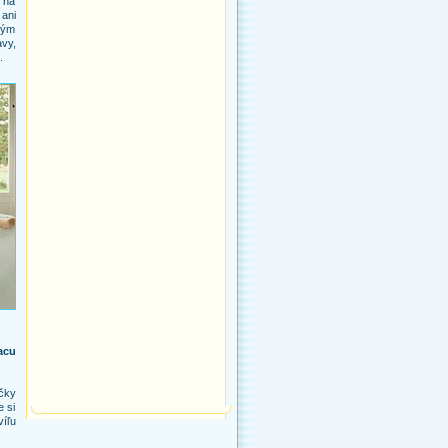
 na
 ani
 kým
vy,
.
acu
ičky
e si
víľu