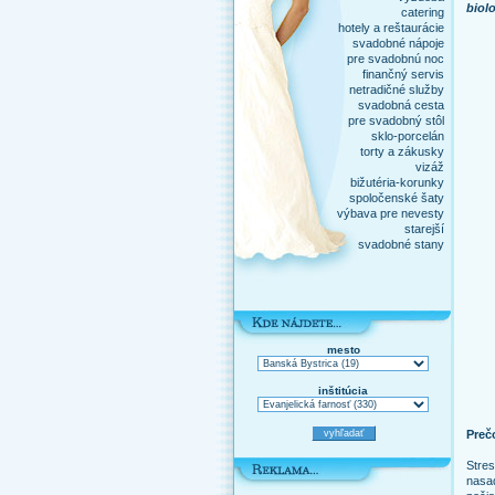
biol
catering
hotely a reštaurácie
svadobné nápoje
pre svadobnú noc
finančný servis
netradičné služby
svadobná cesta
pre svadobný stôl
sklo-porcelán
torty a zákusky
vizáž
bižutéria-korunky
spoločenské šaty
výbava pre nevesty
starejší
svadobné stany
mesto
inštitúcia
Preč
Stres
nasad