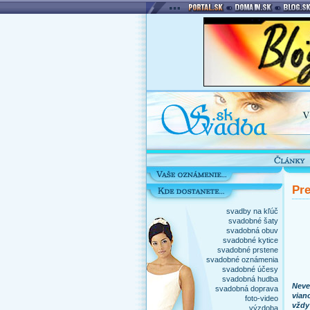
Pre
svadby na kľúč
svadobné šaty
svadobná obuv
svadobné kytice
svadobné prstene
svadobné oznámenia
svadobné účesy
svadobná hudba
Neve
svadobná doprava
vian
foto-video
vždy
výzdoba