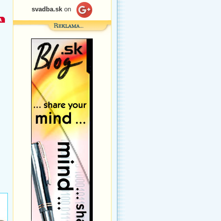
svadba.sk
on