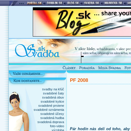
PF 2008
svadby na kľúč
svadobné šaty
svadobná obuv
svadobné kytice
svadobné prstene
svadobné oznámenia
svadobné účesy
svadobná hudba
svadobná doprava
foto-video
Pár hodín nás delí od toho, aby 
výzdoba