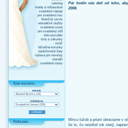
Pár hodín nás delí od toho, aby
catering
hotely a reštaurácie
2008.
svadobné nápoje
pre svadobnú noc
finančný servis
netradičné služby
svadobná cesta
pre svadobný stôl
sklo-porcelán
torty a zákusky
vizáž
bižutéria-korunky
spoločenské šaty
výbava pre nevesty
starejší
svadobné stany
mesto
inštitúcia
Mincu túžob a prianí obraciame v o
že to, čo nestihol rok starý, naprav