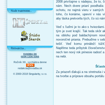
2008 privítajme s nádejou, že to, čo
nám. Nech dvere prianí poodhalia 
ochotu, no najmä vieru v samých
toho, čo konáme, upevní v nás vie
aby láska pretvorila tých, čo sú nám
Veď s ľuďmi je to ako s hviezdami.
tým je svet krajší. Tak teda skôr 
na oblohu pod baldachýnom nov
novoročné priania. Prebuďme v sebe
tešiť. Veď komu prináleží túži
Naplňme teda príbytok človečenstv
nech ten nový rok prinesie radosť a 
SVADBA.SK
na nebi.
ISSN 1336-3360
Ročník XII., vychádza denne
Šťast
redakcia@svadba.sk
Za priazeň ďakujú a na stretnutia i v
© 2000-2018 Singularity, s.r.o.
na tvorbe a príprave obsahu portál