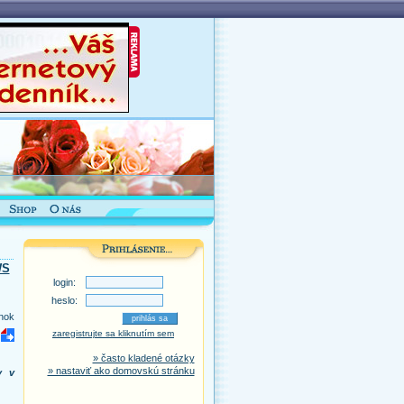
WS
login:
heslo:
nok
zaregistrujte sa kliknutím sem
» často kladené otázky
» nastaviť ako domovskú stránku
y v