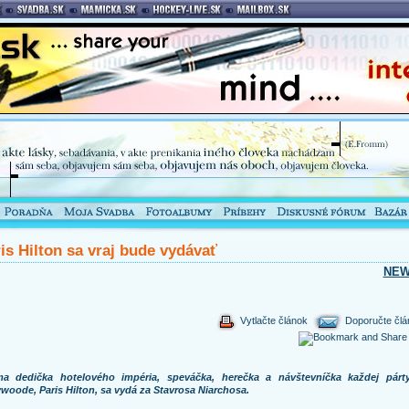
is Hilton sa vraj bude vydávať
NE
Vytlačte článok
Doporučte člá
a dedička hotelového impéria, speváčka, herečka a návštevníčka každej párt
ywoode, Paris Hilton, sa vydá za Stavrosa Niarchosa.