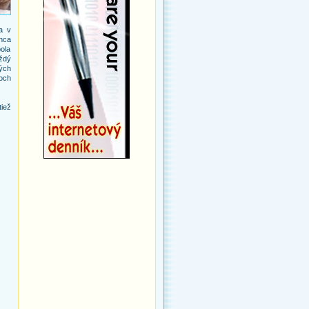
 a v
onca
ola
ždý
kých
toch
tiež