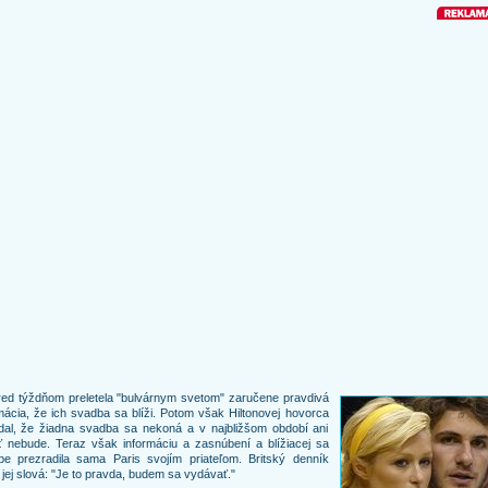
ed týždňom preletela "bulvárnym svetom" zaručene pravdivá
mácia, že ich svadba sa blíži. Potom však Hiltonovej hovorca
dal, že žiadna svadba sa nekoná a v najbližšom období ani
 nebude. Teraz však informáciu a zasnúbení a blížiacej sa
be prezradila sama Paris svojím priateľom. Britský denník
e jej slová: "Je to pravda, budem sa vydávať."