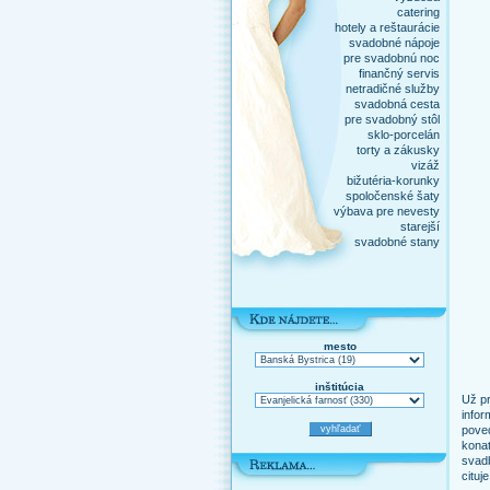
catering
hotely a reštaurácie
svadobné nápoje
pre svadobnú noc
finančný servis
netradičné služby
svadobná cesta
pre svadobný stôl
sklo-porcelán
torty a zákusky
vizáž
bižutéria-korunky
spoločenské šaty
výbava pre nevesty
starejší
svadobné stany
mesto
inštitúcia
Už pr
infor
pove
konať
svad
cituj