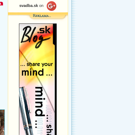
svadba.sk
on