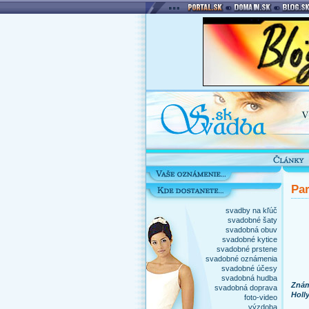
Par
svadby na kľúč
svadobné šaty
svadobná obuv
svadobné kytice
svadobné prstene
svadobné oznámenia
svadobné účesy
svadobná hudba
Znám
svadobná doprava
Holl
foto-video
výzdoba