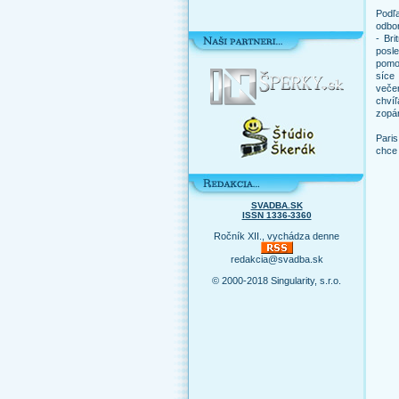
Podľ
odbo
- Bri
posle
pomoh
síce
večer
chvíľ
zopár
Paris
chce 
SVADBA.SK
ISSN 1336-3360
Ročník XII., vychádza denne
redakcia@svadba.sk
© 2000-2018 Singularity, s.r.o.