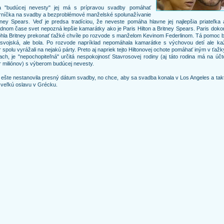
a "budúcej nevesty" jej má s prípravou svadby pomáhať
rníčka na svadby a bezproblémové manželské spolunažívanie
tney Spears. Veď je predsa tradíciou, že neveste pomáha hlavne jej najlepšia priateľka
dnom čase svet nepozná lepšie kamarátky ako je Paris Hilton a Britney Spears. Paris dok
la Britney prekonať ťažké chvíle po rozvode s manželom Kevinom Federlinom. Tá pomoc b
 svojská, ale bola. Po rozvode napríklad nepomáhala kamarátke s výchovou detí ale ka
 spolu vyrážali na nejakú párty. Preto aj napriek tejto Hiltonovej ochote pomáhať iným v ťaž
ach, je "nepochopiteľná" určitá nespokojnosť Stavrosovej rodiny (aj táto rodina má na úč
 miliónov) s výberom budúcej nevesty.
 ešte nestanovila presný dátum svadby, no chce, aby sa svadba konala v Los Angeles a tak
veľkú oslavu v Grécku.