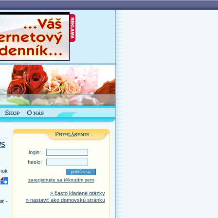
WS
login:
heslo:
nok
zaregistrujte sa kliknutím sem
» často kladené otázky
» nastaviť ako domovskú stránku
t -