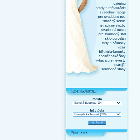
catering
hotely a reštaurácie
svadobné nápoje
pre svadobnú noc
finančný servis
netradičné služby
svadobná cesta
pre svadobný stôl
sklo-porcelán
torty a zákusky
vizáž
bižutéria-korunky
spoločenské šaty
výbava pre nevesty
starejší
svadobné stany
mesto
inštitúcia