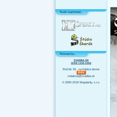
SVADBA.SK
ISSN 1336-3360
Ročník XII., vychádza denne
redakcia@svadba.sk
© 2000-2018 Singularity, s.r.o.