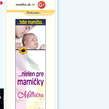
svadba.sk
on