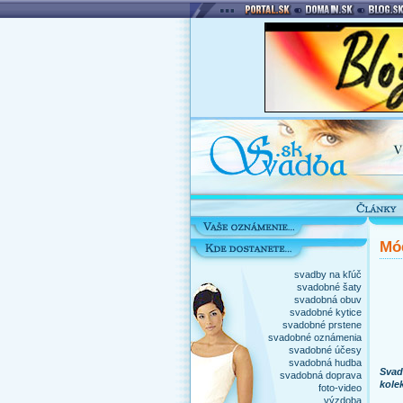
Mód
svadby na kľúč
svadobné šaty
svadobná obuv
svadobné kytice
svadobné prstene
svadobné oznámenia
svadobné účesy
svadobná hudba
Svad
svadobná doprava
kolek
foto-video
výzdoba