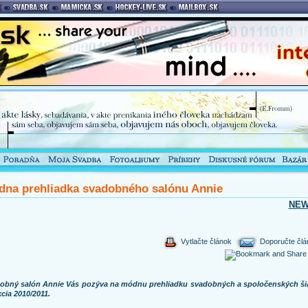
na prehliadka svadobného salónu Annie
NE
Vytlačte článok
Doporučte člá
obný salón Annie Vás pozýva na módnu prehliadku svadobných a spoločenských šia
cia 2010/2011.