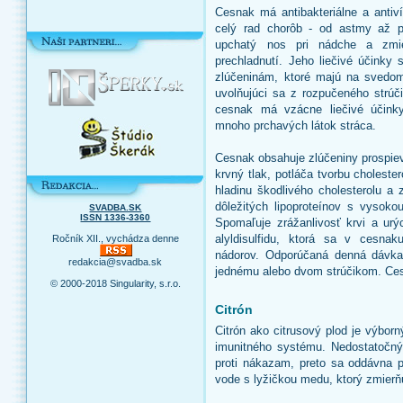
Cesnak má antibakteriálne a antiví
celý rad chorôb - od astmy až po 
upchatý nos pri nádche a zmie
prechladnutí. Jeho liečivé účinky 
zlúčeninám, ktoré majú na svedom
uvolňujúci sa z rozpučeného strúč
cesnak má vzácne liečivé účink
mnoho prchavých látok stráca.
Cesnak obsahuje zlúčeniny prospiev
krvný tlak, potláča tvorbu cholester
hladinu škodlivého cholesterolu a 
dôležitých lipoproteínov s vysokou
SVADBA.SK
ISSN 1336-3360
Spomaľuje zrážanlivosť krvi a urý
alyldisulfidu, ktorá sa v cesna
Ročník XII., vychádza denne
nádorov. Odporúčaná denná dávka
redakcia@svadba.sk
jednému alebo dvom strúčikom. Ce
© 2000-2018 Singularity, s.r.o.
Citrón
Citrón ako citrusový plod je výbor
imunitného systému. Nedostatočný
proti nákazam, preto sa oddávna p
vode s lyžičkou medu, ktorý zmierňu