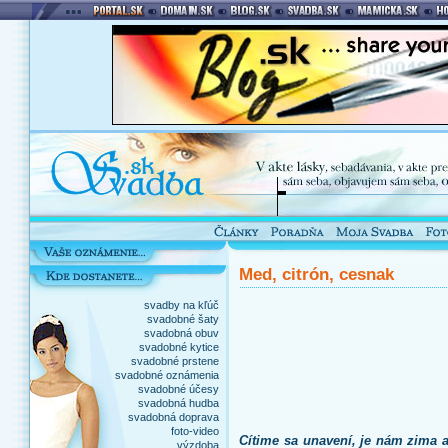
Med, citrón, cesnak
svadby na kľúč
svadobné šaty
svadobná obuv
svadobné kytice
svadobné prstene
svadobné oznámenia
svadobné účesy
svadobná hudba
svadobná doprava
foto-video
Cítime sa unavení, je nám zima 
výzdoba