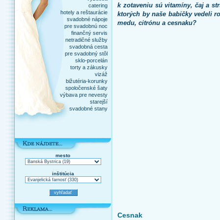
k zotaveniu sú vitamíny, čaj a st
catering
hotely a reštaurácie
ktorých by naše babičky vedeli 
svadobné nápoje
medu, citrónu a cesnaku?
pre svadobnú noc
finančný servis
netradičné služby
svadobná cesta
pre svadobný stôl
sklo-porcelán
torty a zákusky
vizáž
bižutéria-korunky
spoločenské šaty
výbava pre nevesty
starejší
svadobné stany
mesto
inštitúcia
Cesnak