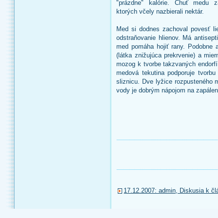
"prázdne" kalórie. Chuť medu zá
ktorých včely nazbierali nektár.
Med si dodnes zachoval povesť li
odstraňovanie hlienov. Má antisepti
med pomáha hojiť rany. Podobne a
(látka znižujúca prekrvenie) a mie
mozog k tvorbe takzvaných endorfín
medová tekutina podporuje tvorbu
sliznicu. Dve lyžice rozpusteného 
vody je dobrým nápojom na zapálen
17.12.2007: admin, Diskusia k čl