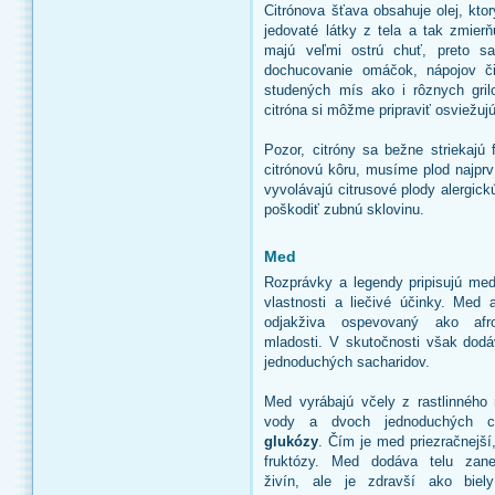
Citrónova šťava obsahuje olej, kto
jedovaté látky z tela a tak zmierň
majú veľmi ostrú chuť, preto s
dochucovanie omáčok, nápojov či
studených mís ako i rôznych gril
citróna si môžme pripraviť osviežuj
Pozor, citróny sa bežne striekajú
citrónovú kôru, musíme plod najprv
vyvolávajú citrusové plody alergick
poškodiť zubnú sklovinu.
Med
Rozprávky a legendy pripisujú med
vlastnosti a liečivé účinky. Med 
odjakživa ospevovaný ako afro
mladosti. V skutočnosti však dodá
jednoduchých sacharidov.
Med vyrábajú včely z rastlinného
vody a dvoch jednoduchých 
glukózy
. Čím je med priezračnejší
fruktózy. Med dodáva telu zan
živín, ale je zdravší ako biely