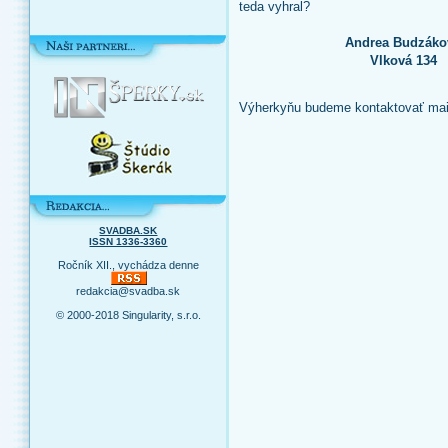
teda vyhral?
Andrea Budzáko
Vlková 134
Výherkyňu budeme kontaktovať mailo
SVADBA.SK
ISSN 1336-3360
Ročník XII., vychádza denne
redakcia@svadba.sk
© 2000-2018 Singularity, s.r.o.