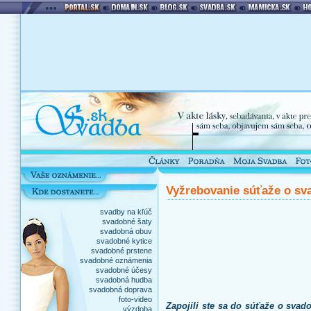
Vyžrebovanie súťaže o s
svadby na kľúč
svadobné šaty
svadobná obuv
svadobné kytice
svadobné prstene
svadobné oznámenia
svadobné účesy
svadobná hudba
svadobná doprava
foto-video
Zapojili ste sa do súťaže o sva
výzdoba