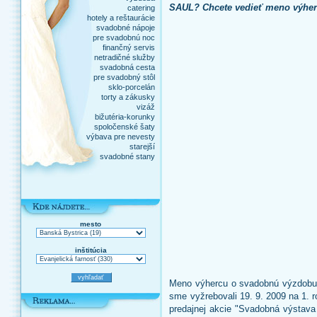
SAUL? Chcete vedieť meno výherc
catering
hotely a reštaurácie
svadobné nápoje
pre svadobnú noc
finančný servis
netradičné služby
svadobná cesta
pre svadobný stôl
sklo-porcelán
torty a zákusky
vizáž
bižutéria-korunky
spoločenské šaty
výbava pre nevesty
starejší
svadobné stany
mesto
inštitúcia
Meno výhercu o svadobnú výzdobu
sme vyžrebovali 19. 9. 2009 na 1. 
predajnej akcie "Svadobná výstava