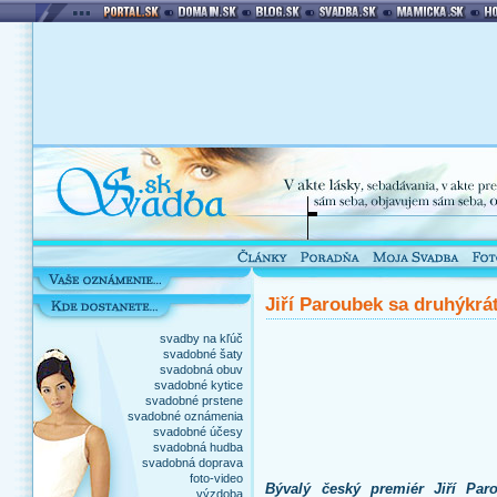
Jiří Paroubek sa druhýkrát
svadby na kľúč
svadobné šaty
svadobná obuv
svadobné kytice
svadobné prstene
svadobné oznámenia
svadobné účesy
svadobná hudba
svadobná doprava
foto-video
Bývalý český premiér Jiří Par
výzdoba