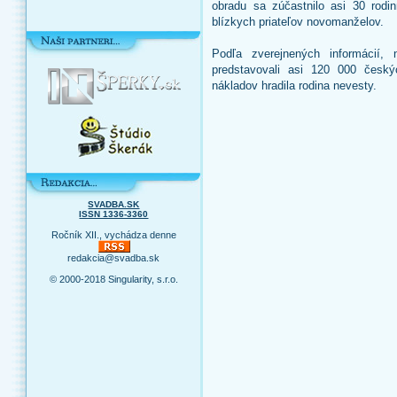
obradu sa zúčastnilo asi 30 rodin
blízkych priateľov novomanželov.
Podľa zverejnených informácií,
predstavovali asi 120 000 český
nákladov hradila rodina nevesty.
SVADBA.SK
ISSN 1336-3360
Ročník XII., vychádza denne
redakcia@svadba.sk
© 2000-2018 Singularity, s.r.o.