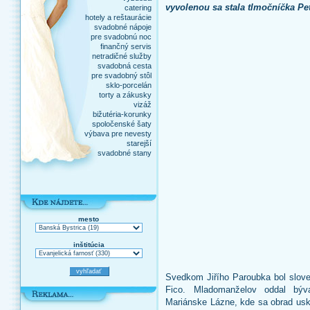
vyvolenou sa stala tlmočníčka Pe
catering
hotely a reštaurácie
svadobné nápoje
pre svadobnú noc
finančný servis
netradičné služby
svadobná cesta
pre svadobný stôl
sklo-porcelán
torty a zákusky
vizáž
bižutéria-korunky
spoločenské šaty
výbava pre nevesty
starejší
svadobné stany
mesto
inštitúcia
Svedkom Jiřího Paroubka bol slove
Fico. Mladomanželov oddal býv
Mariánske Lázne, kde sa obrad usk