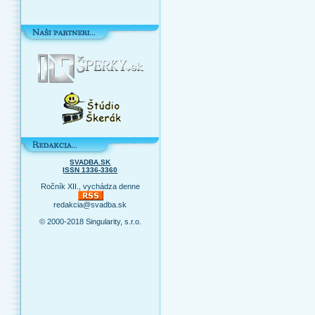
SVADBA.SK
ISSN 1336-3360
Ročník XII., vychádza denne
redakcia@svadba.sk
© 2000-2018 Singularity, s.r.o.