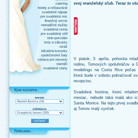
svoj manželský sľub. Teraz to vš
catering
hotely a reštaurácie
svadobné nápoje
pre svadobnú noc
finančný servis
netradičné služby
svadobná cesta
pre svadobný stôl
sklo-porcelán
torty a zákusky
vizáž
bižutéria-korunky
spoločenské šaty
V piatok, 3. apríla, pohostia mlad
výbava pre nevesty
starejší
rodinu, Tomových spoluhráčov a G
svadobné stany
modelingu na Costa Rice počas s
ktorá bude v sobotu pokračovať 
recepciou.
Svadobná hostina, ktorú mladom
mesiac, nebude taká malá ako ic
mesto
Santa Monice. Na tejto prvej svadb
aj Tomov malý synček.
inštitúcia