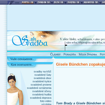
Gisele Bündchen zopakuj
svadby na kľúč
svadobné šaty
svadobná obuv
svadobné kytice
svadobné prstene
svadobné oznámenia
svadobné účesy
svadobná hudba
svadobná doprava
foto-video
Tom Brady a Gisele Bündchen si 
výzdoba