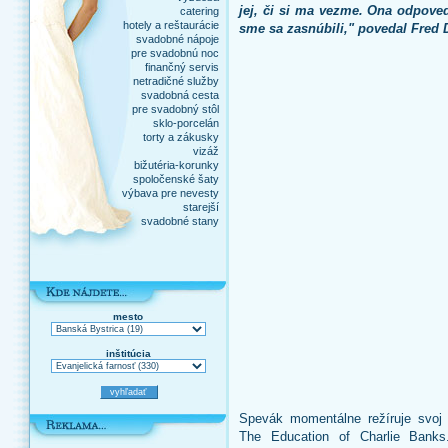
jej, či si ma vezme. Ona odpove
catering
hotely a reštaurácie
sme sa zasnúbili," povedal Fred D
svadobné nápoje
pre svadobnú noc
finančný servis
netradičné služby
svadobná cesta
pre svadobný stôl
sklo-porcelán
torty a zákusky
vizáž
bižutéria-korunky
spoločenské šaty
výbava pre nevesty
starejší
svadobné stany
mesto
inštitúcia
Spevák momentálne režíruje svoj
The Education of Charlie Banks