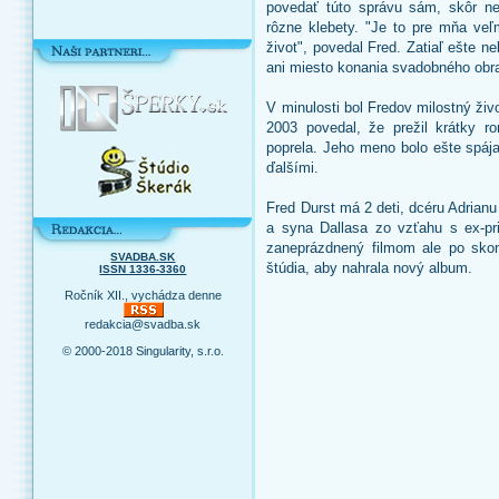
povedať túto správu sám, skôr než
rôzne klebety. "Je to pre mňa veľ
život", povedal Fred. Zatiaľ ešte 
ani miesto konania svadobného obr
V minulosti bol Fredov milostný ži
2003 povedal, že prežil krátky r
poprela. Jeho meno bolo ešte spája
ďalšími.
Fred Durst má 2 deti, dcéru Adrian
a syna Dallasa zo vzťahu s ex-pri
zaneprázdnený filmom ale po skon
SVADBA.SK
štúdia, aby nahrala nový album.
ISSN 1336-3360
Ročník XII., vychádza denne
redakcia@svadba.sk
© 2000-2018 Singularity, s.r.o.