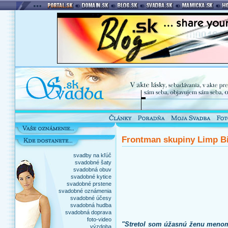
Frontman skupiny Limp Bi
svadby na kľúč
svadobné šaty
svadobná obuv
svadobné kytice
svadobné prstene
svadobné oznámenia
svadobné účesy
svadobná hudba
svadobná doprava
foto-video
"Stretol som úžasnú ženu menom 
výzdoba