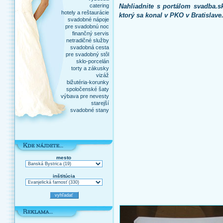
catering
Nahliadnite s portálom svadba.s
hotely a reštaurácie
ktorý sa konal v PKO v Bratislav
svadobné nápoje
pre svadobnú noc
finančný servis
netradičné služby
svadobná cesta
pre svadobný stôl
sklo-porcelán
torty a zákusky
vizáž
bižutéria-korunky
spoločenské šaty
výbava pre nevesty
starejší
svadobné stany
mesto
inštitúcia