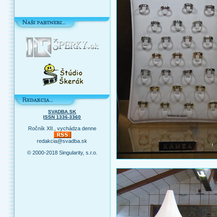
SVADBA.SK
ISSN 1336-3360
Ročník XII., vychádza denne
redakcia@svadba.sk
© 2000-2018 Singularity, s.r.o.