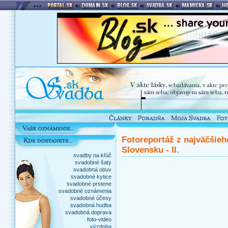
Fotoreportáž z najväčšie
Slovensku - II.
svadby na kľúč
svadobné šaty
svadobná obuv
svadobné kytice
svadobné prstene
svadobné oznámenia
svadobné účesy
svadobná hudba
svadobná doprava
foto-video
výzdoba