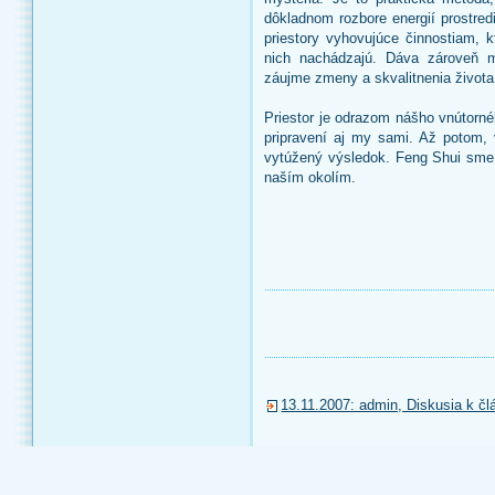
dôkladnom rozbore energií prostred
priestory vyhovujúce činnostiam, 
nich nachádzajú. Dáva zároveň m
záujme zmeny a skvalitnenia života
Priestor je odrazom nášho vnútorn
pripravení aj my sami. Až potom,
vytúžený výsledok. Feng Shui sm
naším okolím.
13.11.2007: admin, Diskusia k čl