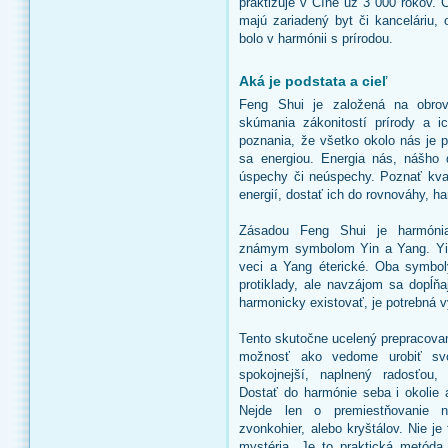
praktizuje v Číne už 3 000 rokov. 
majú zariadený byt či kanceláriu,
bolo v harmónii s prírodou.
Aká je podstata a cieľ
Feng Shui je založená na obro
skúmania zákonitostí prírody a 
poznania, že všetko okolo nás je 
sa energiou. Energia nás, nášho
úspechy či neúspechy. Poznať kval
energií, dostať ich do rovnováhy, h
Zásadou Feng Shui je harmónia
známym symbolom Yin a Yang. Yin
veci a Yang éterické. Oba symbo
protiklady, ale navzájom sa dopĺň
harmonicky existovať, je potrebná 
Tento skutočne ucelený prepracov
možnosť ako vedome urobiť svoj
spokojnejší, naplnený radosťou,
Dostať do harmónie seba i okolie a
Nejde len o premiestňovanie n
zvonkohier, alebo kryštálov. Nie je
mystéria. Je to praktická metóda