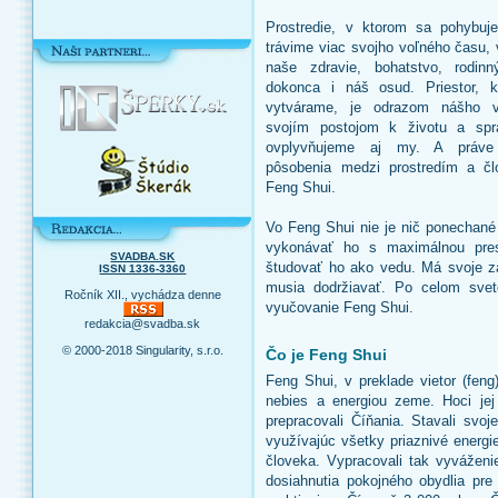
Prostredie, v ktorom sa pohybuj
trávime viac svojho voľného času,
naše zdravie, bohatstvo, rodin
dokonca i náš osud. Priestor, k
vytvárame, je odrazom nášho v
svojím postojom k životu a sp
ovplyvňujeme aj my. A práve
pôsobenia medzi prostredím a č
Feng Shui.
Vo Feng Shui nie je nič ponechané
vykonávať ho s maximálnou pre
SVADBA.SK
študovať ho ako vedu. Má svoje zá
ISSN 1336-3360
musia dodržiavať. Po celom svet
Ročník XII., vychádza denne
vyučovanie Feng Shui.
redakcia@svadba.sk
© 2000-2018 Singularity, s.r.o.
Čo je Feng Shui
Feng Shui, v preklade vietor (feng
nebies a energiou zeme. Hoci jej 
prepracovali Číňania. Stavali svo
využívajúc všetky priaznivé energi
človeka. Vypracovali tak vyváženi
dosiahnutia pokojného obydlia pr