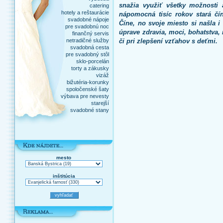
snažia využiť všetky možnosti 
catering
hotely a reštaurácie
nápomocná tisíc rokov stará č
svadobné nápoje
Číne, no svoje miesto si našla 
pre svadobnú noc
úprave zdravia, moci, bohatstva, 
finančný servis
netradičné služby
či pri zlepšení vzťahov s deťmi.
svadobná cesta
pre svadobný stôl
sklo-porcelán
torty a zákusky
vizáž
bižutéria-korunky
spoločenské šaty
výbava pre nevesty
starejší
svadobné stany
mesto
inštitúcia