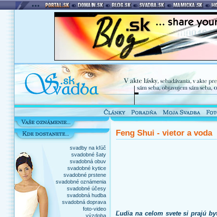
Feng Shui - vietor a voda
svadby na kľúč
svadobné šaty
svadobná obuv
svadobné kytice
svadobné prstene
svadobné oznámenia
svadobné účesy
svadobná hudba
svadobná doprava
foto-video
Ľudia na celom svete si prajú byť
výzdoba