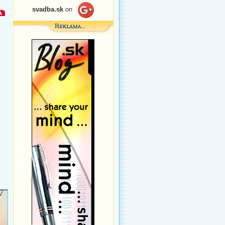
svadba.sk
on