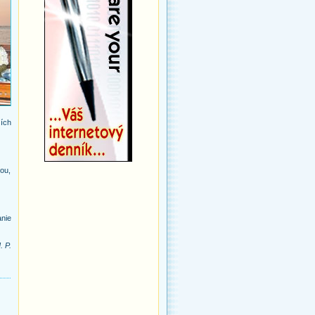
ích
ou,
nie
. P.