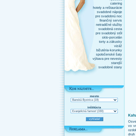
catering
hotely a reštaurácie
svadobné nápoje
pre svadobnú noc
finančný servis
netradičné služby
svadobná cesta
pre svadobný stôl
sklo-porcelán
torty a zákusky
vizáž
bižutéria-korunky
spoločenské šaty
výbava pre nevesty
starejší
svadobné stany
mesto
inštitúcia
Kah
Osve
vo vn
ozdo
druh