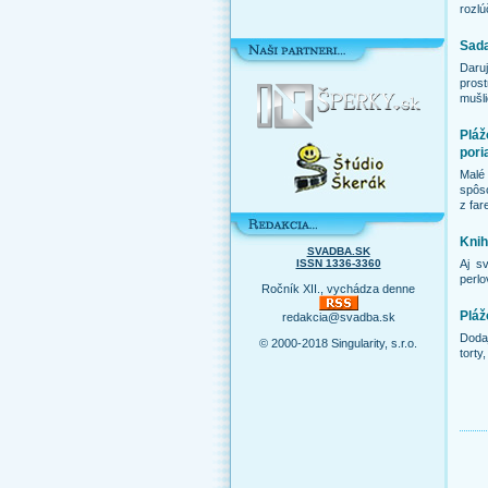
rozlú
Sada
Daru
prost
mušli
Plá
pori
Malé
spôso
z far
Knih
SVADBA.SK
Aj s
ISSN 1336-3360
perlo
Ročník XII., vychádza denne
Pláž
redakcia@svadba.sk
Doda
© 2000-2018 Singularity, s.r.o.
torty