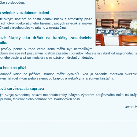
čke so slobodou.
 sviečok v ozdobnom balení
jte svojim hosťom na cestu domov kúsok z atmosféry pláže
redníctvom dekoratívneho balenia čajových sviečok s malými
čkami a trochou piesku priamo z miesta činu.
žové šľapky ako držiak na kartičky zasadacieho
adku
 prstíky pekne v rade vedľa seba môžu byť netradičným
bom ako spestriť pozvaným hosťom zasadací poriadok. Môžete si vybrať od najjednoduchš
ebného papiera až po miniatúry s množstvom drobných detailov.
a hostí na pláži
vadobná kniha na plážovej svadbe môže vyniknúť, keď ju ozdobíte morskou hviezdic
vým náhrdelníkom alebo saténovou krajkou a niekoľkými farebnými krištáľmi.
ová servírovacia súprava
jte svojej svadobnej oslave nezabudnuteľný nádych výberom zaujímavého noža na krája
, príboru, tanierov alebo pohárov pre svadobných hostí.
autor: M