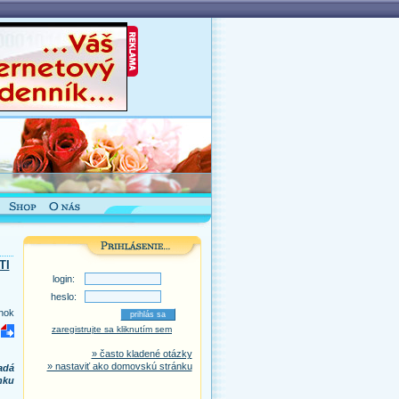
TI
login:
heslo:
nok
zaregistrujte sa kliknutím sem
» často kladené otázky
» nastaviť ako domovskú stránku
adá
nku