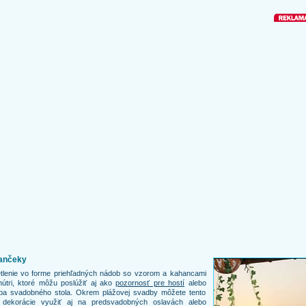
ančeky
tlenie vo forme priehľadných nádob so vzorom a kahancami
útri, ktoré môžu poslúžiť aj ako
pozornosť pre hostí
alebo
ba svadobného stola. Okrem plážovej svadby môžete tento
 dekorácie využiť aj na predsvadobných oslavách alebo