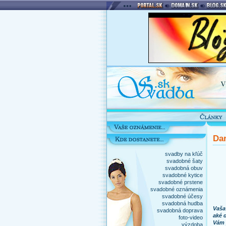
Dar
svadby na kľúč
svadobné šaty
svadobná obuv
svadobné kytice
svadobné prstene
svadobné oznámenia
svadobné účesy
svadobná hudba
Vaša
svadobná doprava
aké 
foto-video
Vám 
výzdoba