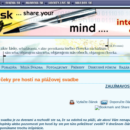
čeky pre hostí na plážovej svadbe
ZAUJÍMAVOS
Vytlačte článok
Doporučte člá
 svadba je za dverami a rozhodli ste sa, že sa odohrá na pláži, ale akosi Vám nenap
doplnky alebo pozornosti pre hostí by ste pre túto príležitosť zvolili? V dnešnom člá
ponúkame trochu inšpirácie.