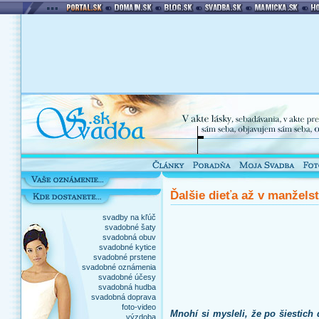
Ďalšie dieťa až v manžels
svadby na kľúč
svadobné šaty
svadobná obuv
svadobné kytice
svadobné prstene
svadobné oznámenia
svadobné účesy
svadobná hudba
svadobná doprava
foto-video
Mnohí si mysleli, že po šiestich
výzdoba