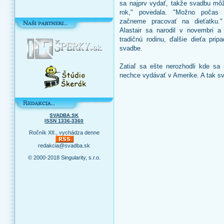
sa najprv vydať, takže svadbu m
rok," povedala. "Možno počas
začneme pracovať na dieťatku.
Alastair sa narodil v novembri 
tradičnú rodinu, ďalšie dieťa pri
svadbe.
Zatiaľ sa ešte nerozhodli kde sa
nechce vydávať v Amerike. A tak s
SVADBA.SK
ISSN 1336-3360
Ročník XII., vychádza denne
redakcia@svadba.sk
© 2000-2018 Singularity, s.r.o.