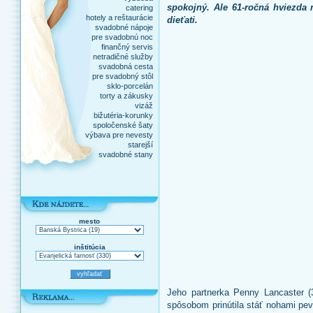
spokojný. Ale 61-ročná hviezda 
catering
hotely a reštaurácie
dieťati.
svadobné nápoje
pre svadobnú noc
finančný servis
netradičné služby
svadobná cesta
pre svadobný stôl
sklo-porcelán
torty a zákusky
vizáž
bižutéria-korunky
spoločenské šaty
výbava pre nevesty
starejší
svadobné stany
mesto
inštitúcia
Jeho partnerka Penny Lancaster (
spôsobom prinútila stáť nohami pe