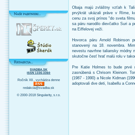
Obaja majú zvláštny vzťah k Tal
prvýkrát ukázali práve v Ríme, kd
cenu za svoj prínos "do sveta filmu"
sa páru narodilo dievčatko Suri a
na Eiffelovej veži.
Hovorca páru Arnold Robinson p
stanovený na 18. novembra. Mim
nevestu navrhne taliansky módny n
skutočne česť hrať malú rolu v t
Pre Katie Holmes to bude prvé 
SVADBA.SK
zasnúbená s Chrisom Kleinom. Tom
ISSN 1336-3360
(1987 - 1990) a Nicole Kidman (199
Ročník XII., vychádza denne
adoptovali dve deti, Isabellu a Conn
redakcia@svadba.sk
© 2000-2018 Singularity, s.r.o.