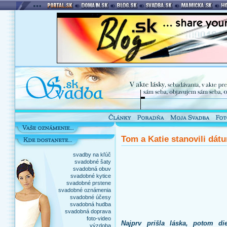
Tom a Katie stanovili dát
svadby na kľúč
svadobné šaty
svadobná obuv
svadobné kytice
svadobné prstene
svadobné oznámenia
svadobné účesy
svadobná hudba
svadobná doprava
foto-video
Najprv prišla láska, potom d
výzdoba