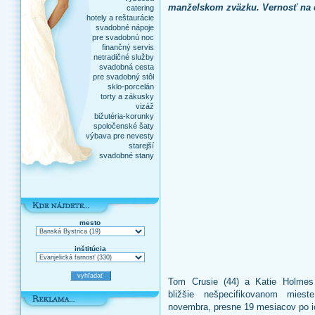
manželskom zväzku. Vernosť na c
catering
hotely a reštaurácie
svadobné nápoje
pre svadobnú noc
finančný servis
netradičné služby
svadobná cesta
pre svadobný stôl
sklo-porcelán
torty a zákusky
vizáž
bižutéria-korunky
spoločenské šaty
výbava pre nevesty
starejší
svadobné stany
mesto
inštitúcia
Tom Crusie (44) a Katie Holme
bližšie nešpecifikovanom mies
novembra, presne 19 mesiacov po i