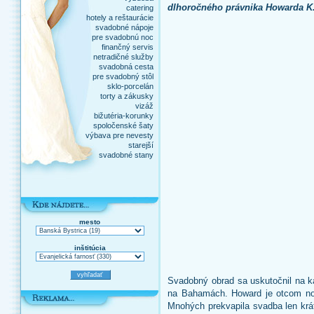
dlhoročného právnika Howarda K.
catering
hotely a reštaurácie
svadobné nápoje
pre svadobnú noc
finančný servis
netradičné služby
svadobná cesta
pre svadobný stôl
sklo-porcelán
torty a zákusky
vizáž
bižutéria-korunky
spoločenské šaty
výbava pre nevesty
starejší
svadobné stany
mesto
inštitúcia
Svadobný obrad sa uskutočnil na 
na Bahamách. Howard je otcom no
Mnohých prekvapila svadba len krát