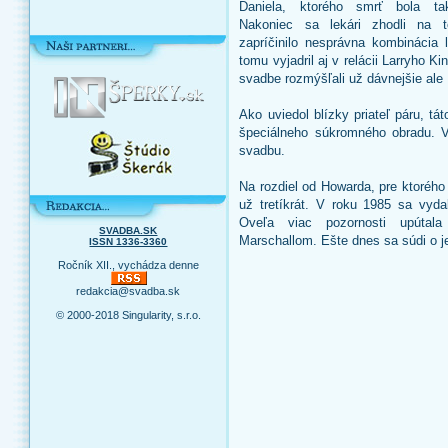
Daniela, ktorého smrť bola ta
Nakoniec sa lekári zhodli na 
zapríčinilo nesprávna kombinácia 
tomu vyjadril aj v relácii Larryho K
svadbe rozmýšľali už dávnejšie ale
Ako uviedol blízky priateľ páru, tá
špeciálneho súkromného obradu. V
svadbu.
Na rozdiel od Howarda, pre ktorého
už tretíkrát. V roku 1985 sa vyda
Oveľa viac pozornosti upúta
SVADBA.SK
Marschallom. Ešte dnes sa súdi o j
ISSN 1336-3360
Ročník XII., vychádza denne
redakcia@svadba.sk
© 2000-2018 Singularity, s.r.o.