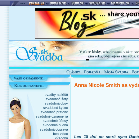
Anna Nicole Smith sa vyda
svadby na kľúč
svadobné šaty
svadobná obuv
svadobné kytice
svadobné prstene
svadobné oznámenia
svadobné účesy
svadobná hudba
svadobná doprava
foto-video
Len 18 dní po smrti syna Dani
výzdoba