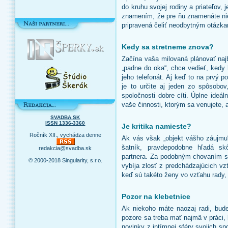
do kruhu svojej rodiny a priateľov
znamením, že pre ňu znamenáte ni
pripravená čeliť neodbytným otázka
Kedy sa stretneme znova?
Začína vaša milovaná plánovať najb
„padne do oka“, chce vedieť, kedy 
jeho telefonát. Aj keď to na prvý
je to určite aj jeden zo spôsob
spoločnosti dobre cíti. Úplne ideál
vaše činnosti, ktorým sa venujete, a
SVADBA.SK
ISSN 1336-3360
Je kritika namieste?
Ročník XII., vychádza denne
Ak vás však „objekt vášho záujmu“
šatník, pravdepodobne hľadá s
redakcia@svadba.sk
partnera. Za podobným chovaním sa
© 2000-2018 Singularity, s.r.o.
vybíja zlosť z predchádzajúcich v
keď sú takéto ženy vo vzťahu rady,
Pozor na klebetnice
Ak niekoho máte naozaj radi, bude
pozore sa treba mať najmä v práci,
novinky z intímnej sféry svojich s