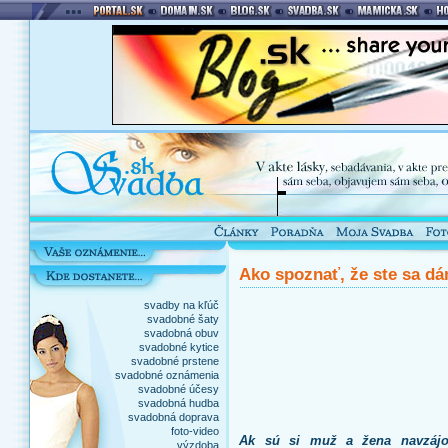
Ako spoznať, že ste sa dám
svadby na kľúč
svadobné šaty
svadobná obuv
svadobné kytice
svadobné prstene
svadobné oznámenia
svadobné účesy
svadobná hudba
svadobná doprava
foto-video
Ak sú si muž a žena navzájom
výzdoba