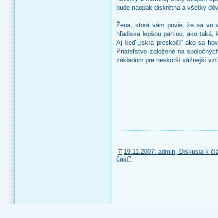
bude naopak diskrétna a všetky dôv
Žena, ktorá vám povie, že sa vo va
hľadiska lepšou partiou, ako taká,
Aj keď „iskra preskočí“ ako sa hov
Priateľstvo založené na spoločnýc
základom pre neskorší vážnejší vzť
19.11.2007: admin, Diskusia k čl
časť"