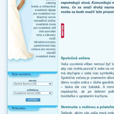
nepotrebujú slová. Komunikujú r
catering
hotely a reštaurácie
tomu, čo sa snaží druhý naznač
svadobné nápoje
osoba sa bude snažiť túto priaze
pre svadobnú noc
finančný servis
netradičné služby
svadobná cesta
pre svadobný stôl
sklo-porcelán
torty a zákusky
vizáž
bižutéria-korunky
spoločenské šaty
výbava pre nevesty
starejší
svadobné stany
Spoločná večera
Vaša vyvolená vôbec nemusí byť la
aby vás mohla pozvať k sebe na ve
má obyčajne v sebe viac symboliky 
Spoločná večera je znamením dôvery
mesto
dámu svojho srdca v úlohe gazdink
– láska ide cez žalúdok. A mimo
inštitúcia
nepokazíte, ak po dobrom jedl
hostiteľke s uprataním kuchyne.
Stretnutie s rodinou a priateľm
Spôsob, akým vás vaša nová zná