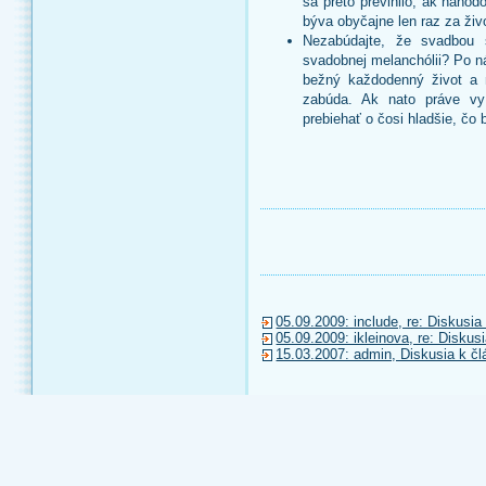
sa preto previnilo, ak náho
býva obyčajne len raz za život
Nezabúdajte, že svadbou 
svadobnej melanchólii? Po ná
bežný každodenný život a 
zabúda. Ak nato práve vy
prebiehať o čosi hladšie, č
05.09.2009: include, re: Diskusia
05.09.2009: ikleinova, re: Diskus
15.03.2007: admin, Diskusia k čl