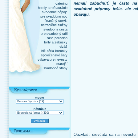
nemali zabudnúť, je často na
catering
hotely a reštaurácie
svadobné prípravy tešia, ale ná
svadobné nápoje
obávajú.
pre svadobnú noc
finančný servis
netradičné služby
svadobná cesta
pre svadobný stôl
sklo-porcelán
torty a zákusky
vizáž
bižutéria-korunky
spoločenské šaty
výbava pre nevesty
starejší
svadobné stany
mesto
inštitúcia
Obzvlášť dievčatá sa na nevestu 