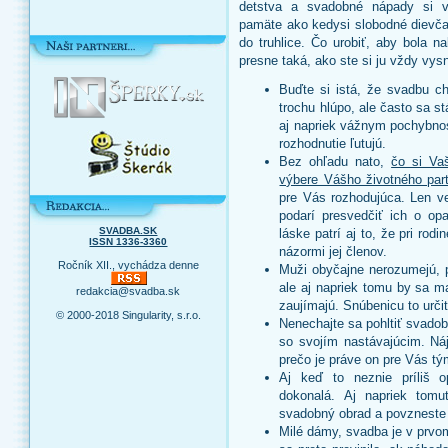
detstva a svadobné nápady si vy
pamäte ako kedysi slobodné dievča
do truhlice. Čo urobiť, aby bola 
presne taká, ako ste si ju vždy vysn
Buďte si istá, že svadbu c
trochu hlúpo, ale často sa st
aj napriek vážnym pochybno
rozhodnutie ľutujú.
Bez ohľadu nato,
čo si Vaš
výbere Vášho životného par
pre Vás rozhodujúca. Len v
podarí presvedčiť ich o op
SVADBA.SK
láske patrí aj to, že pri ro
ISSN 1336-3360
názormi jej členov.
Ročník XII., vychádza denne
Muži obyčajne nerozumejú,
ale aj napriek tomu by sa ma
redakcia@svadba.sk
zaujímajú. Snúbenicu to určit
© 2000-2018 Singularity, s.r.o.
Nenechajte sa pohltiť svado
so svojím nastávajúcim. Nájd
prečo je práve on pre Vás t
Aj keď to neznie príliš o
dokonalá. Aj napriek tomu
svadobný obrad a povzneste 
Milé dámy, svadba je v prv