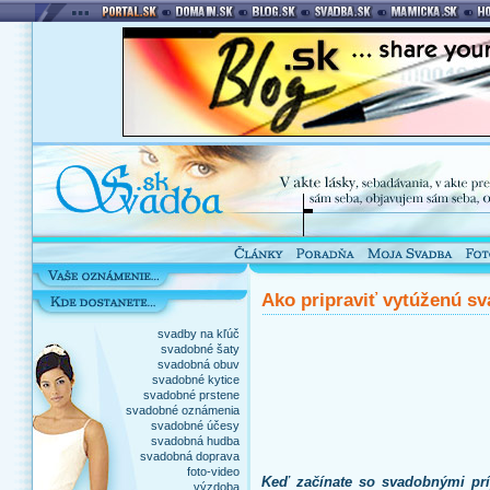
Ako pripraviť vytúženú s
svadby na kľúč
svadobné šaty
svadobná obuv
svadobné kytice
svadobné prstene
svadobné oznámenia
svadobné účesy
svadobná hudba
svadobná doprava
foto-video
Keď začínate so svadobnými príp
výzdoba