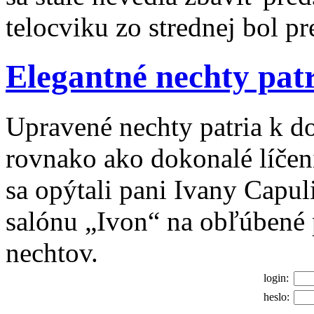
telocviku zo strednej bol p
Elegantné nechty patr
Upravené nechty patria k 
rovnako ako dokonalé líčeni
sa opýtali pani Ivany Capul
salónu „Ivon“ na obľúbené 
nechtov.
login:
heslo: