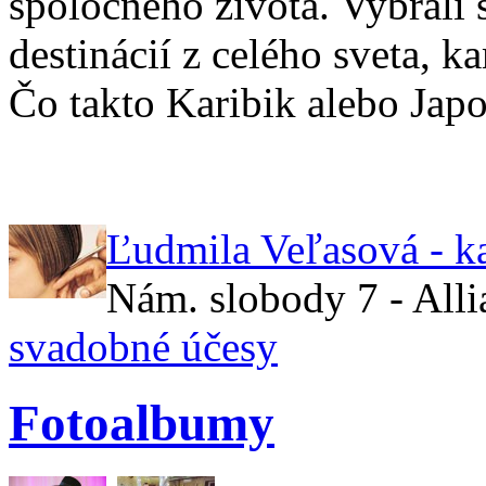
spoločného života. Vybrali 
destinácií z celého sveta, 
Čo takto Karibik alebo Jap
Ľudmila Veľasová - k
Nám. slobody 7 - All
svadobné účesy
Fotoalbumy